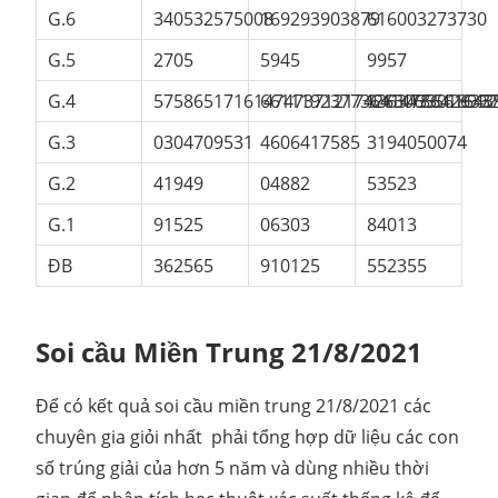
G.6
3405
3257
5008
1692
9390
3879
6160
0327
3730
G.5
2705
5945
9957
G.4
57586
51716
14747
66111
37121
92377
74263
36414
93634
06556
78642
33018
1643
633
992
G.3
03047
09531
46064
17585
31940
50074
G.2
41949
04882
53523
G.1
91525
06303
84013
ĐB
362565
910125
552355
Soi cầu Miền Trung 21/8/2021
Để có kết quả soi cầu miền trung 21/8/2021 các
chuyên gia giỏi nhất phải tổng hợp dữ liệu các con
số trúng giải của hơn 5 năm và dùng nhiều thời