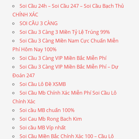
Soi Cầu 24h – Soi Cầu 247 – Soi Cầu Bạch Thủ
CHÍNH XÁC
SOI CẦU 3 CÀNG
Soi Cầu 3 Càng 3 Miền Tỷ Lệ Trúng 99%
Soi Cầu 3 Càng Miền Nam Cực Chuẩn Miễn
Phí Hôm Nay 100%
Soi Cầu 3 Càng VIP Miền Bắc Miễn Phí
Soi Cầu 3 Càng VIP Miền Bắc Miễn Phí – Dự
Đoán 247
Soi Cầu Lô Đề XSMB
Soi Cầu Mb Chính Xác Miễn Phí Soi Cầu Lô
Chính Xác
Soi cầu MB chuẩn 100%
Soi Cau Mb Rong Bach Kim
Soi cầu MB Víp nhất
Soi Cầu Miền Bắc Chính Xác 100 – Cầu Lô