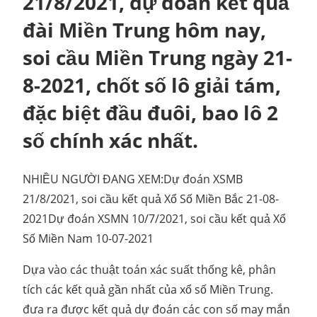
21/8/2021, dự đoán kết quả
đài Miền Trung hôm nay,
soi cầu Miền Trung ngày 21-
8-2021, chốt số lô giải tám,
đặc biệt đầu đuôi, bao lô 2
số chính xác nhất.
NHIỀU NGƯỜI ĐANG XEM:Dự đoán XSMB
21/8/2021, soi cầu kết quả Xổ Số Miền Bắc 21-08-
2021Dự đoán XSMN 10/7/2021, soi cầu kết quả Xổ
Số Miền Nam 10-07-2021
Dựa vào các thuật toán xác suất thống kê, phân
tích các kết quả gần nhất của xổ số Miền Trung.
đưa ra được kết quả dự đoán các con số may mắn