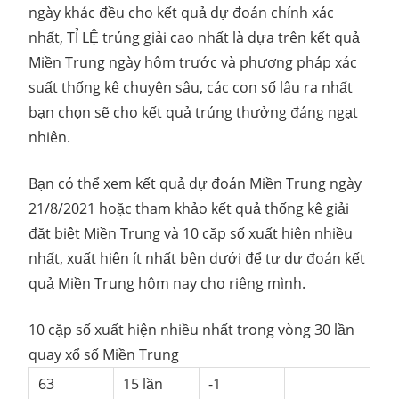
ngày khác đều cho kết quả dự đoán chính xác
nhất, TỈ LỆ trúng giải cao nhất là dựa trên kết quả
Miền Trung ngày hôm trước và phương pháp xác
suất thống kê chuyên sâu, các con số lâu ra nhất
bạn chọn sẽ cho kết quả trúng thưởng đáng ngạt
nhiên.
Bạn có thể xem kết quả dự đoán Miền Trung ngày
21/8/2021 hoặc tham khảo kết quả thống kê giải
đặt biệt Miền Trung và 10 cặp số xuất hiện nhiều
nhất, xuất hiện ít nhất bên dưới để tự dự đoán kết
quả Miền Trung hôm nay cho riêng mình.
10 cặp số xuất hiện nhiều nhất trong vòng 30 lần
quay xổ số Miền Trung
63
15 lần
-1