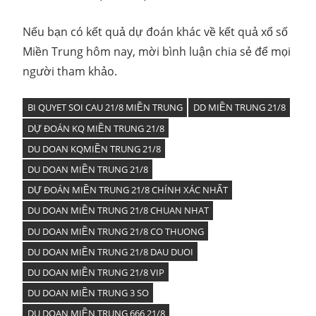
Nếu bạn có kết quả dự đoán khác về kết quả xổ số
Miền Trung hôm nay, mời bình luận chia sẻ để mọi
người tham khảo.
BI QUYET SOI CAU 21/8 MIỀN TRUNG
DD MIỀN TRUNG 21/8
DỰ ĐOÁN KQ MIỀN TRUNG 21/8
DU DOAN KQMIỀN TRUNG 21/8
DU DOAN MIỀN TRUNG 21/8
DỰ ĐOÁN MIỀN TRUNG 21/8 CHÍNH XÁC NHẤT
DU DOAN MIỀN TRUNG 21/8 CHUAN NHAT
DU DOAN MIỀN TRUNG 21/8 CO THUONG
DU DOAN MIỀN TRUNG 21/8 DAU DUOI
DU DOAN MIỀN TRUNG 21/8 VIP
DU DOAN MIỀN TRUNG 3 SO
DU DOAN MIỀN TRUNG 666 21/8