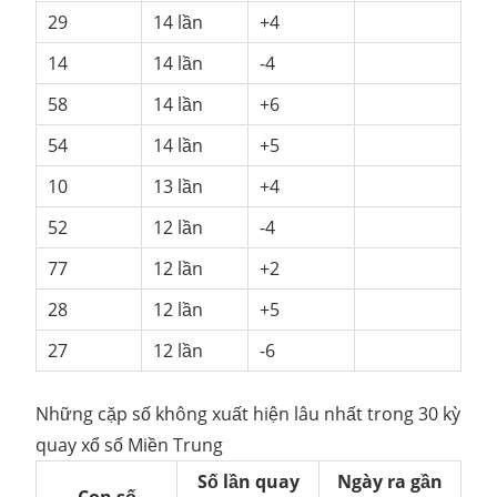
29
14 lần
+4
14
14 lần
-4
58
14 lần
+6
54
14 lần
+5
10
13 lần
+4
52
12 lần
-4
77
12 lần
+2
28
12 lần
+5
27
12 lần
-6
Những cặp số không xuất hiện lâu nhất trong 30 kỳ
quay xổ số Miền Trung
Số lần quay
Ngày ra gần
Con số