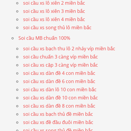
soi cầu xs lô xiên 2 miền bắc
soi cầu xs lô xiên 3 miền bắc
soi cầu xs lô xiên 4 miền bắc
soi cầu xs song thủ lô miền bắc
Soi cầu MB chuẩn 100%
soi cầu xs bạch thu lô 2 nháy víp miền bắc
soi cầu chuẩn 3 càng víp miền bắc
soi cầu xs cặp 3 càng víp miền bắc
soi cầu xs dàn đề 4 con miền bắc
soi cầu xs dàn đề 6 con miền bắc
soi cầu xs dàn lô 10 con miền bắc
soi cầu xs dàn đề 10 con miền bắc
soi cầu xs dàn đề 8 con miền bắc
soi cầu xs bạch thủ đề miền bắc
soi cầu xs đề đầu đuôi miền bắc
soi cầu xs song thủ đề miền bắc