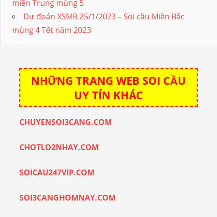
miền Trung mùng 5
Dự đoán XSMB 25/1/2023 – Soi cầu Miền Bắc
mùng 4 Tết năm 2023
NHỮNG TRANG WEB SOI CẦU
UY TÍN KHÁC
CHUYENSOI3CANG.COM
CHOTLO2NHAY.COM
SOICAU247VIP.COM
SOI3CANGHOMNAY.COM