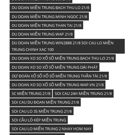
DU DOAN MIỀN TRUNG BACH THU LO 21/8
DU DOAN MIỀN TRUNG MINH NGOC 21/8
DU DOAN MIỀN TRUNG THAN TAI 21/8
DU DOAN MIỀN TRUNG WAP 21/8
DU DOAN MIỀN TRUNG WIN2888 21/8 SOI CAU LO MIỀN
TRUNG CHINH XAC 100
DU DOAN XO SO XỔ SỐ MIỀN TRUNG BACH THU LO 21/8
DU DOAN XO SO XỔ SỐ MIỀN TRUNG DẠI PHÁT
DỰ ĐOÁN XỔ SỐ XỔ SỐ MIỀN TRUNG THẦN TÀI 21/8
DU DOAN XO SO XỔ SỐ MIỀN TRUNG WAP.VN 21/8
SC MIỀN TRUNG 21/8
SOI CAU 24H MIỀN TRUNG 21/8
SOI CAU DU ĐOAN MIỀN TRUNG 21/8
SOI CAU LO 3S MIỀN TRUNG 21/8
SOI CẦU LÔ KÉP MIỀN TRUNG
SOI CAU LO MIỀN TRUNG 2 NHAY HOM NAY