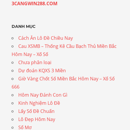
3CANGWIN288.COM
DANH MỤC
Cách Ăn Lô Đề Chiều Nay
Cau XSMB – Thống Kê Cầu Bạch Thủ Miền Bắc
Hôm Nay – Xổ Số
Chưa phân loại
Dự đoán KQXS 3 Miền
Giờ Vàng Chốt Số Miền Bắc Hôm Nay – Xổ Số
666
Hôm Nay Đánh Con Gì
Kinh Nghiệm Lô Đề
Lấy Số Đề Chuẩn
Lô Đẹp Hôm Nay
Sổ Mơ