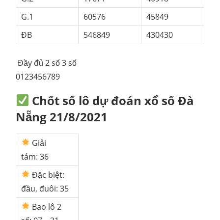
G.1
60576
45849
ĐB
546849
430430
Đầy đủ
2 số
3 số
0
1
2
3
4
5
6
7
8
9
Chốt số lô dự đoán xổ số Đà
Nẵng 21/8/2021
Giải
tám:
36
Đặc biệt:
đầu, đuôi:
35
Bao lô 2