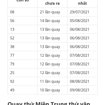
chưa ra
nhất
08
21 lần quay
29/07/2021
56
14 lần quay
05/08/2021
13
13 lần quay
06/08/2021
52
13 lần quay
06/08/2021
38
13 lần quay
06/08/2021
77
12 lần quay
07/08/2021
79
12 lần quay
07/08/2021
25
12 lần quay
07/08/2021
92
11 lần quay
08/08/2021
49
10 lần quay
09/08/2021
Quay thử Miền Trung thử vận