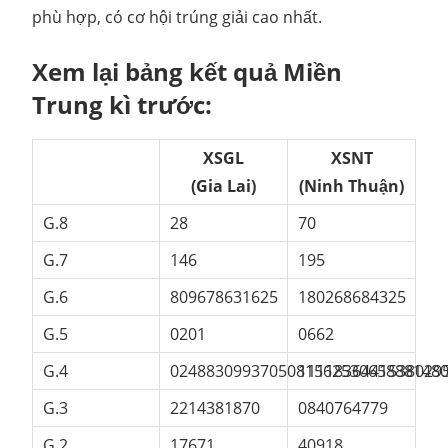
phù hợp, có cơ hội trúng giải cao nhất.
Xem lại bảng kết quả Miền
Trung kì trước:
XSGL
XSNT
(Gia Lai)
(Ninh Thuận)
G.8
28
70
G.7
146
195
G.6
8096
7863
1625
1802
6868
4325
G.5
0201
0662
G.4
02488
30993
70508
11118
15625
36441
30658
53802
88148
9
G.3
22143
81870
08407
64779
G.2
17671
40918