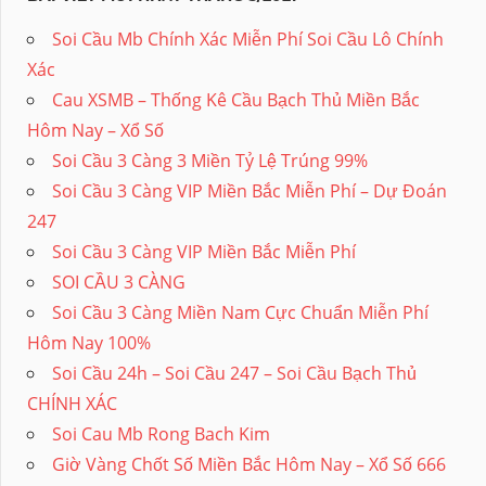
Soi Cầu Mb Chính Xác Miễn Phí Soi Cầu Lô Chính
Xác
Cau XSMB – Thống Kê Cầu Bạch Thủ Miền Bắc
Hôm Nay – Xổ Số
Soi Cầu 3 Càng 3 Miền Tỷ Lệ Trúng 99%
Soi Cầu 3 Càng VIP Miền Bắc Miễn Phí – Dự Đoán
247
Soi Cầu 3 Càng VIP Miền Bắc Miễn Phí
SOI CẦU 3 CÀNG
Soi Cầu 3 Càng Miền Nam Cực Chuẩn Miễn Phí
Hôm Nay 100%
Soi Cầu 24h – Soi Cầu 247 – Soi Cầu Bạch Thủ
CHÍNH XÁC
Soi Cau Mb Rong Bach Kim
Giờ Vàng Chốt Số Miền Bắc Hôm Nay – Xổ Số 666