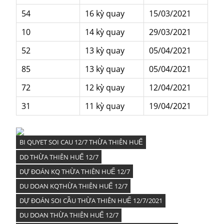
54
16 kỳ quay
15/03/2021
10
14 kỳ quay
29/03/2021
52
13 kỳ quay
05/04/2021
85
13 kỳ quay
05/04/2021
72
12 kỳ quay
12/04/2021
31
11 kỳ quay
19/04/2021
BI QUYET SOI CAU 12/7 THỪA THIÊN HUẾ
DD THỪA THIÊN HUẾ 12/7
DỰ ĐOÁN KQ THỪA THIÊN HUẾ 12/7
DU DOAN KQTHỪA THIÊN HUẾ 12/7
DỰ ĐOÁN SOI CẦU THỪA THIÊN HUẾ 12/7/2021
DU DOAN THỪA THIÊN HUẾ 12/7