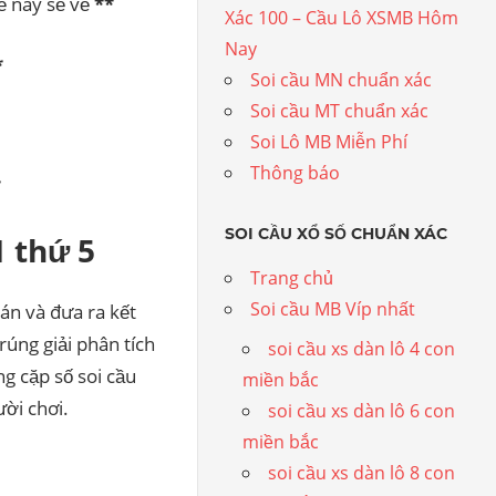
ề nay sẽ về
**
Xác 100 – Cầu Lô XSMB Hôm
Nay
*
Soi cầu MN chuẩn xác
Soi cầu MT chuẩn xác
Soi Lô MB Miễn Phí
Thông báo
*
SOI CẦU XỔ SỐ CHUẨN XÁC
 thứ 5
Trang chủ
Soi cầu MB Víp nhất
án và đưa ra kết
rúng giải phân tích
soi cầu xs dàn lô 4 con
g cặp số soi cầu
miền bắc
ời chơi.
soi cầu xs dàn lô 6 con
miền bắc
soi cầu xs dàn lô 8 con