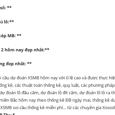
 số:
**
ủ lô:
**
 kép MB:
**
 2 hôm nay đẹp nhất:
**
ng đẹp nhất:
**
oi cầu dự đoán XSMB hôm nay với tỉ lệ cao và được thực h
ống kê, các thuật toán thống kê, quy luật, các phương pháp
ự đoán lô đầu câm, dự đoán lô đít câm, dự đoán lô lô ra t
 miền Bắc hôm nay theo thống kê ĐB ngày mai, thống kê 
ô, XSMB soi cầu thống kê miễn phí… từ các chuyên gia Xoso
B Thu 5