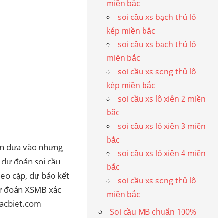
miền bắc
soi cầu xs bạch thủ lô
kép miền bắc
soi cầu xs bạch thủ lô
miền bắc
soi cầu xs song thủ lô
kép miền bắc
soi cầu xs lô xiên 2 miền
bắc
soi cầu xs lô xiên 3 miền
bắc
iện dựa vào những
soi cầu xs lô xiên 4 miền
 dự đoán soi cầu
bắc
heo cặp, dự báo kết
soi cầu xs song thủ lô
dự đoán XSMB xác
miền bắc
dacbiet.com
Soi cầu MB chuẩn 100%