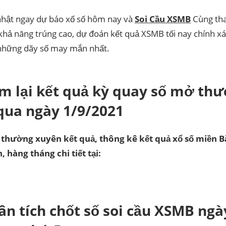
 nhật ngay dự báo xổ số hôm nay và
Soi Cầu XSMB
Cùng th
khả năng trúng cao, dự đoán kết quả XSMB tối nay chính xá
 những dãy số may mắn nhất.
 lại kết quả kỳ quay số mở th
ua ngày 1/9/2021
thường xuyên kết quả, thông kê kết quả xổ số miền B
, hàng tháng chi tiết tại:
n tích chốt số soi cầu XSMB ngà