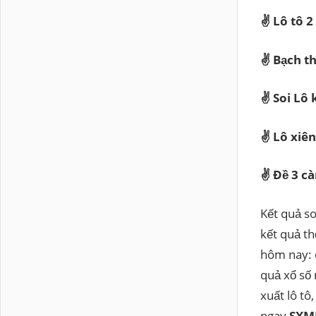
✌ Lô tô 2
✌ Bạch th
✌ Soi Lô
✌ Lô xiên
✌ Đề 3 cà
Kết quả s
kết quả th
hôm nay: d
quả xổ số
xuất lô t
ngay
SXM