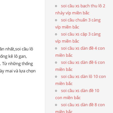
soi cầu xs bạch thu lô 2
nháy víp miền bắc
soi cầu chuẩn 3 càng
víp miền bắc
soi cầu xs cặp 3 càng
víp miền bắc
soi cầu xs dàn đề 4 con
 nhất,soi cầu lô
miền bắc
hống kê lô gan,
soi cầu xs dàn đề 6 con
số. Từ những thống
miền bắc
gày mai và lựa chọn
soi cầu xs dàn lô 10 con
miền bắc
soi cầu xs dàn đề 10
con miền bắc
soi cầu xs dàn đề 8 con
miền bắc