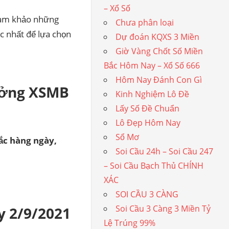
– Xổ Số
am khảo những
Chưa phân loại
c nhất để lựa chọn
Dự đoán KQXS 3 Miền
Giờ Vàng Chốt Số Miền
Bắc Hôm Nay – Xổ Số 666
Hôm Nay Đánh Con Gì
ưởng XSMB
Kinh Nghiệm Lô Đề
Lấy Số Đề Chuẩn
Lô Đẹp Hôm Nay
Sổ Mơ
ắc hàng ngày,
Soi Cầu 24h – Soi Cầu 247
– Soi Cầu Bạch Thủ CHÍNH
XÁC
SOI CẦU 3 CÀNG
Soi Cầu 3 Càng 3 Miền Tỷ
y 2/9/2021
Lệ Trúng 99%