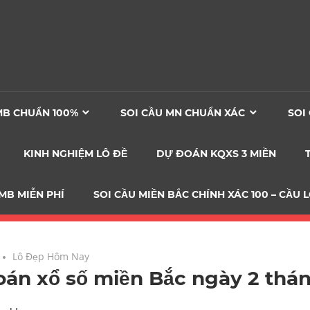
MB CHUẨN 100%
SOI CẦU MN CHUẨN XÁC
SOI
KINH NGHIỆM LÔ ĐỀ
DỰ ĐOÁN KQXS 3 MIỀN
 MB MIỄN PHÍ
SOI CẦU MIỀN BẮC CHÍNH XÁC 100 – CẦU
Lô Đẹp Hôm Nay
án xổ số miền Bắc ngày 2 thá