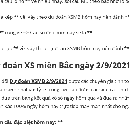
 cầu lô nổ
**
về nhiều nháy, soi cầu MB theo bạc nhớ lô đ
a kép
**
về, vậy theo dự đoán XSMB hôm nay nên đánh
*
**
cũng về => Cầu số đẹp hôm nay sẽ là
**
a cặp
**
về, vậy theo dự đoán XSMB hôm nay nên đánh
*
đoán XS miền Bắc ngày 2/9/2021
 dõi
Dự đoán XSMB 2/9/2021
được các chuyên gia tính to
n sớm nhất với tỷ lệ trúng cực cao được các siêu cao thủ t
, dựa trên bảng kết quả xổ số ngày hôm qua và đưa ra nhữn
h xác 100% ngày hôm nay trực tiếp may mắn nhất cho ngư
n cầu đặc biệt hôm nay:
**