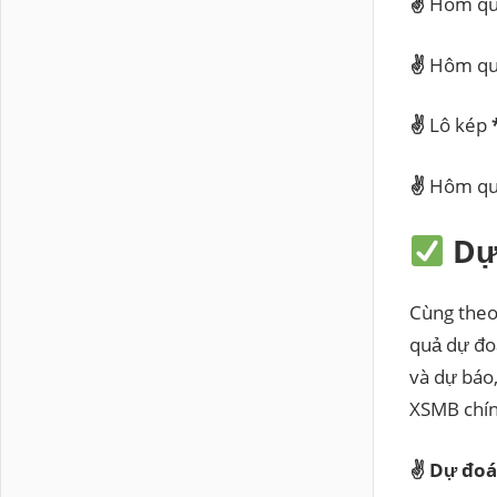
✌
Hôm qua
✌
Hôm qu
✌
Lô kép
✌
Hôm qu
Dự 
Cùng theo
quả dự đoá
và dự báo
XSMB chín
✌ Dự đoá