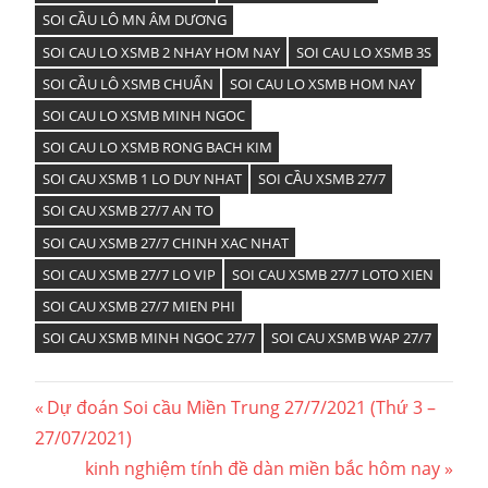
SOI CẦU LÔ MN ÂM DƯƠNG
SOI CAU LO XSMB 2 NHAY HOM NAY
SOI CAU LO XSMB 3S
SOI CẦU LÔ XSMB CHUẨN
SOI CAU LO XSMB HOM NAY
SOI CAU LO XSMB MINH NGOC
SOI CAU LO XSMB RONG BACH KIM
SOI CAU XSMB 1 LO DUY NHAT
SOI CẦU XSMB 27/7
SOI CAU XSMB 27/7 AN TO
SOI CAU XSMB 27/7 CHINH XAC NHAT
SOI CAU XSMB 27/7 LO VIP
SOI CAU XSMB 27/7 LOTO XIEN
SOI CAU XSMB 27/7 MIEN PHI
SOI CAU XSMB MINH NGOC 27/7
SOI CAU XSMB WAP 27/7
Điều
Previous
Dự đoán Soi cầu Miền Trung 27/7/2021 (Thứ 3 –
Post:
27/07/2021)
hướng
Next
kinh nghiệm tính đề dàn miền bắc hôm nay