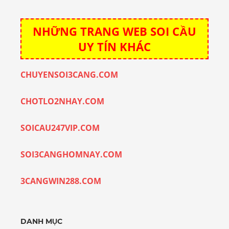
NHỮNG TRANG WEB SOI CẦU
UY TÍN KHÁC
CHUYENSOI3CANG.COM
CHOTLO2NHAY.COM
SOICAU247VIP.COM
SOI3CANGHOMNAY.COM
3CANGWIN288.COM
DANH MỤC