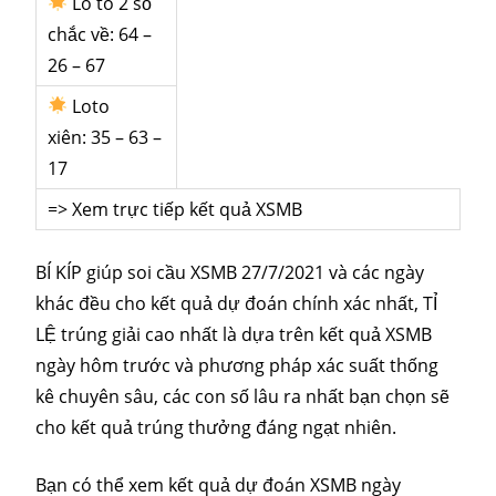
Lô tô 2 số
chắc về:
64 –
26 – 67
Loto
xiên:
35 – 63 –
17
=> Xem trực tiếp kết quả XSMB
BÍ KÍP giúp soi cầu XSMB 27/7/2021 và các ngày
khác đều cho kết quả dự đoán chính xác nhất, TỈ
LỆ trúng giải cao nhất là dựa trên kết quả XSMB
ngày hôm trước và phương pháp xác suất thống
kê chuyên sâu, các con số lâu ra nhất bạn chọn sẽ
cho kết quả trúng thưởng đáng ngạt nhiên.
Bạn có thể xem kết quả dự đoán XSMB ngày