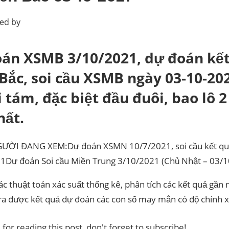
ed by
án XSMB 3/10/2021, dự đoán kết
Bắc, soi cầu XSMB ngày 03-10-202
i tám, đặc biệt đầu đuôi, bao lô 2
hất.
ƯỜI ĐANG XEM:Dự đoán XSMN 10/7/2021, soi cầu kết qu
1Dự đoán Soi cầu Miền Trung 3/10/2021 (Chủ Nhật – 03/
c thuật toán xác suất thống kê, phân tích các kết quả gần 
ra được kết quả dự đoán các con số may mắn có độ chính x
for reading this post, don't forget to subscribe!