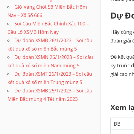
Giờ Vàng Chốt Số Miền Bắc Hôm
Dự Đ
Nay – Xổ Số 666
Soi Cầu Miền Bắc Chính Xác 100 –
Hãy cùng 
Cầu Lô XSMB Hôm Nay
đoán giải đ
Dự đoán XSMB 26/1/2023 – Soi cầu
kết quả xổ số miền Bắc mùng 5
Để kết qu
Dự đoán XSMN 26/1/2023 – Soi cầu
kỳ trước đ
kết quả xổ số miền Nam mùng 5
Dự đoán XSMT 26/1/2023 – Soi cầu
giải cao n
kết quả xổ số miền Trung mùng 5
Dự đoán XSMB 25/1/2023 – Soi cầu
Miền Bắc mùng 4 Tết năm 2023
Xem lạ
ĐB