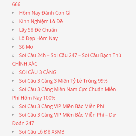
666
Hôm Nay Đánh Con Gì
Kinh Nghiệm Lô Đề
Lấy Số Đề Chuẩn
Lô Đẹp Hôm Nay
Sổ Mơ
Soi Cầu 24h – Soi Cầu 247 – Soi Cầu Bạch Thủ
CHÍNH XÁC
SOI CẦU 3 CÀNG
Soi Cầu 3 Càng 3 Miền Tỷ Lệ Trúng 99%
Soi Cầu 3 Càng Miền Nam Cực Chuẩn Miễn
Phí Hôm Nay 100%
Soi Cầu 3 Càng VIP Miền Bắc Miễn Phí
Soi Cầu 3 Càng VIP Miền Bắc Miễn Phí – Dự
Đoán 247
Soi Cầu Lô Đề XSMB