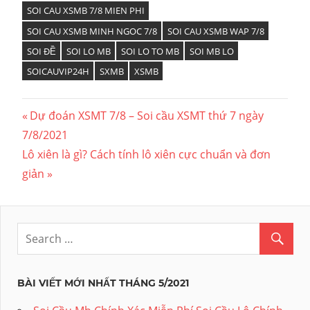
SOI CAU XSMB 7/8 MIEN PHI
SOI CAU XSMB MINH NGOC 7/8
SOI CAU XSMB WAP 7/8
SOI ĐỀ
SOI LO MB
SOI LO TO MB
SOI MB LO
SOICAUVIP24H
SXMB
XSMB
Điều
Previous
Dự đoán XSMT 7/8 – Soi cầu XSMT thứ 7 ngày
Post:
7/8/2021
hướng
Next
Lô xiên là gì? Cách tính lô xiên cực chuẩn và đơn
bài
Post:
giản
viết
BÀI VIẾT MỚI NHẤT THÁNG 5/2021