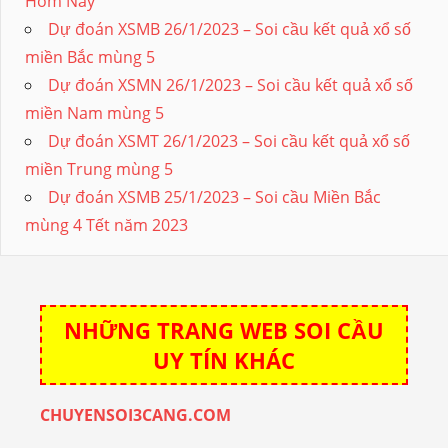
Hôm Nay
Dự đoán XSMB 26/1/2023 – Soi cầu kết quả xổ số
miền Bắc mùng 5
Dự đoán XSMN 26/1/2023 – Soi cầu kết quả xổ số
miền Nam mùng 5
Dự đoán XSMT 26/1/2023 – Soi cầu kết quả xổ số
miền Trung mùng 5
Dự đoán XSMB 25/1/2023 – Soi cầu Miền Bắc
mùng 4 Tết năm 2023
NHỮNG TRANG WEB SOI CẦU
UY TÍN KHÁC
CHUYENSOI3CANG.COM