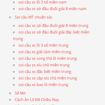
soi cầu xs lô 3 số miền nam
soi cầu xs sớ đầu đuôi giải 8 miền nam
Soi cầu MT chuẩn xác
soi cầu xs sớ đầu đuôi giải 8 miền trung
soi cầu xs sớ đầu đuôi giải đặc biệt miền
trung
soi cầu xs lô 3 số miền trung
soi cầu xs giải tám miền trung
soi cầu xs song thủ lô miền trung
soi cầu xs xíu chủ miền trung
soi cầu xs đặc biệt miền trung
soi cầu xs cặp xíu chủ miền trung
soi cầu xs bao lô miền trung
Sổ Mơ
Cách Ăn Lô Đề Chiều Nay