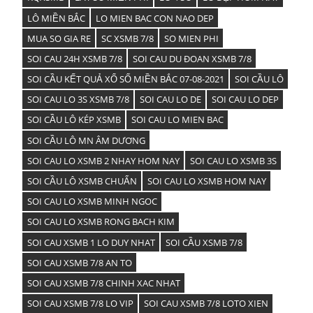
LÔ MIỀN BẮC
LO MIEN BAC CON NAO DEP
MUA SO GIA RE
SC XSMB 7/8
SO MIEN PHI
SOI CAU 24H XSMB 7/8
SOI CAU DU ĐOAN XSMB 7/8
SOI CẦU KẾT QUẢ XỔ SỐ MIỀN BẮC 07-08-2021
SOI CẦU LÔ
SOI CAU LO 3S XSMB 7/8
SOI CAU LO DE
SOI CAU LO DEP
SOI CẦU LÔ KÉP XSMB
SOI CAU LO MIEN BAC
SOI CẦU LÔ MN ÂM DƯƠNG
SOI CAU LO XSMB 2 NHAY HOM NAY
SOI CAU LO XSMB 3S
SOI CẦU LÔ XSMB CHUẨN
SOI CAU LO XSMB HOM NAY
SOI CAU LO XSMB MINH NGOC
SOI CAU LO XSMB RONG BACH KIM
SOI CAU XSMB 1 LO DUY NHAT
SOI CẦU XSMB 7/8
SOI CAU XSMB 7/8 AN TO
SOI CAU XSMB 7/8 CHINH XAC NHAT
SOI CAU XSMB 7/8 LO VIP
SOI CAU XSMB 7/8 LOTO XIEN