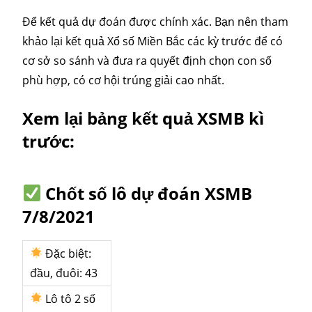
Để kết quả dự đoán được chính xác. Bạn nên tham
khảo lại kết quả Xổ số Miền Bắc các kỳ trước để có
cơ sở so sánh và đưa ra quyết định chọn con số
phù hợp, có cơ hội trúng giải cao nhất.
Xem lại bảng kết quả XSMB kì
trước:
Chốt số lô dự đoán XSMB
7/8/2021
Đặc biệt:
đầu, đuôi:
43
Lô tô 2 số