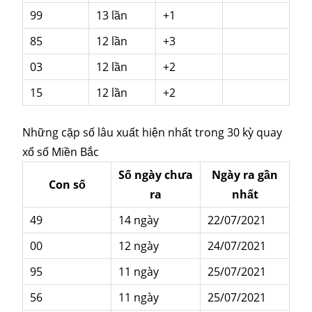
99
13 lần
+1
85
12 lần
+3
03
12 lần
+2
15
12 lần
+2
Những cặp số lâu xuất hiện nhất trong 30 kỳ quay
xổ số Miền Bắc
Số ngày chưa
Ngày ra gần
Con số
ra
nhất
49
14 ngày
22/07/2021
00
12 ngày
24/07/2021
95
11 ngày
25/07/2021
56
11 ngày
25/07/2021