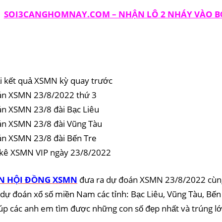
SOI3CANGHOMNAY.COM – NHẬN LÔ 2 NHÁY VÀO B
i kết quả XSMN kỳ quay trước
n XSMN 23/8/2022 thứ 3
n XSMN 23/8 đài Bạc Liêu
n XSMN 23/8 đài Vũng Tàu
n XSMN 23/8 đài Bến Tre
kê XSMN VIP ngày 23/8/2022
N HỘI ĐỒNG XSMN
đưa ra dự đoán XSMN 23/8/2022 cùng
 dự đoán xổ số miền Nam các tỉnh: Bạc Liêu, Vũng Tàu, Bến
iúp các anh em tìm được những con số đẹp nhất và trúng l