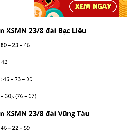
n XSMN 23/8 đài Bạc Liêu
:
80 – 23 – 46
:
42
ố:
46 – 73 – 99
 – 30), (76 – 67)
n XSMN 23/8 đài Vũng Tàu
:
46 – 22 – 59