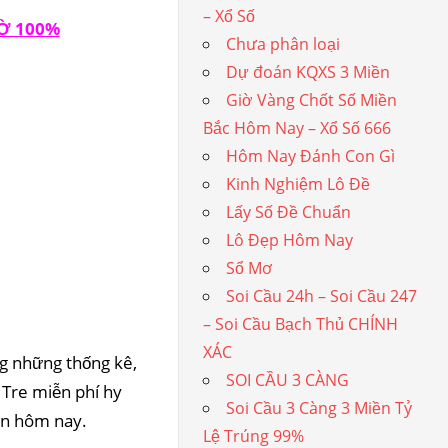
– Xổ Số
Ờ 100%
Chưa phân loại
Dự đoán KQXS 3 Miền
Giờ Vàng Chốt Số Miền
Bắc Hôm Nay – Xổ Số 666
Hôm Nay Đánh Con Gì
Kinh Nghiệm Lô Đề
Lấy Số Đề Chuẩn
Lô Đẹp Hôm Nay
Sổ Mơ
Soi Cầu 24h – Soi Cầu 247
– Soi Cầu Bạch Thủ CHÍNH
XÁC
 những thống kê,
SOI CẦU 3 CÀNG
 Tre miễn phí hy
Soi Cầu 3 Càng 3 Miền Tỷ
ớn hôm nay.
Lệ Trúng 99%