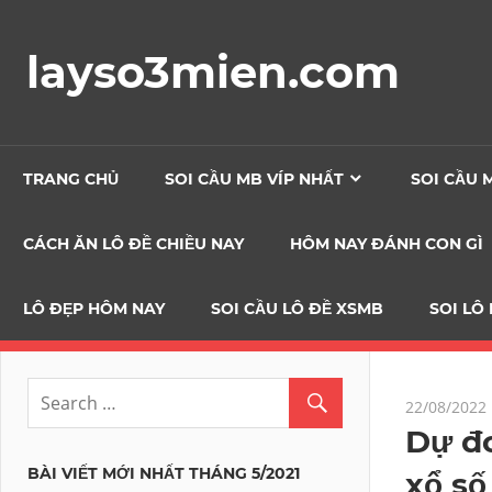
Skip
to
layso3mien.com
content
TRANG CHỦ
SOI CẦU MB VÍP NHẤT
SOI CẦU 
CÁCH ĂN LÔ ĐỀ CHIỀU NAY
HÔM NAY ĐÁNH CON GÌ
LÔ ĐẸP HÔM NAY
SOI CẦU LÔ ĐỀ XSMB
SOI LÔ
22/08/2022
Dự đ
BÀI VIẾT MỚI NHẤT THÁNG 5/2021
xổ số