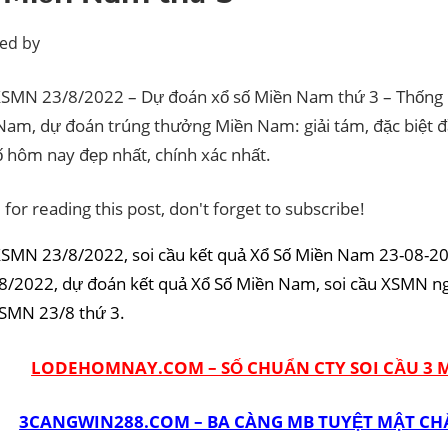
ed by
SMN 23/8/2022 – Dự đoán xổ số Miền Nam thứ 3 – Thống k
am, dự đoán trúng thưởng Miền Nam: giải tám, đặc biệt đầ
ố hôm nay đẹp nhất, chính xác nhất.
for reading this post, don't forget to subscribe!
SMN 23/8/2022, soi cầu kết quả Xổ Số Miền Nam 23-08-2
/2022, dự đoán kết quả Xổ Số Miền Nam, soi cầu XSMN n
SMN 23/8 thứ 3.
LODEHOMNAY.COM – SỐ CHUẨN CTY SOI CẦU 3 
3CANGWIN288.COM – BA CÀNG MB TUYỆT MẬT CH