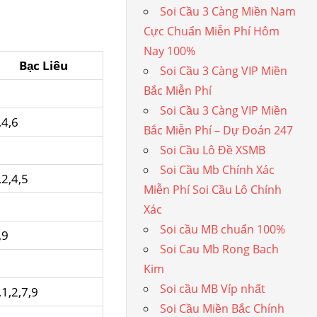
Soi Cầu 3 Càng Miền Nam
Cực Chuẩn Miễn Phí Hôm
Nay 100%
Bạc Liêu
Soi Cầu 3 Càng VIP Miền
Bắc Miễn Phí
Soi Cầu 3 Càng VIP Miền
,4,6
Bắc Miễn Phí – Dự Đoán 247
Soi Cầu Lô Đề XSMB
Soi Cầu Mb Chính Xác
,2,4,5
Miễn Phí Soi Cầu Lô Chính
Xác
Soi cầu MB chuẩn 100%
,9
Soi Cau Mb Rong Bach
Kim
Soi cầu MB Víp nhất
,1,2,7,9
Soi Cầu Miền Bắc Chính