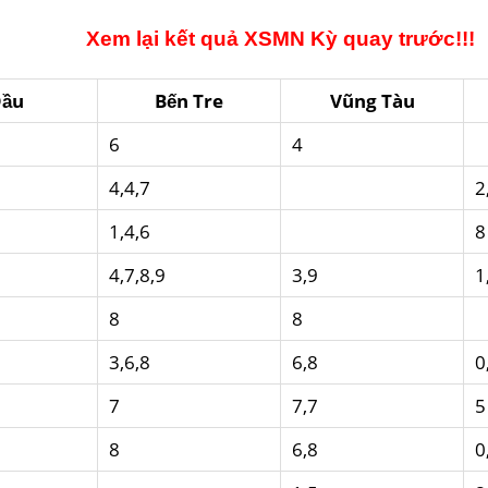
Xem lại kết quả XSMN Kỳ quay trước!!!
ầu
Bến Tre
Vũng Tàu
6
4
4
,4,7
2
1,4,6
8
4,7,8,9
3,9
1
8
8
3,6,8
6,8
0
7
7,7
5
8
6,8
0