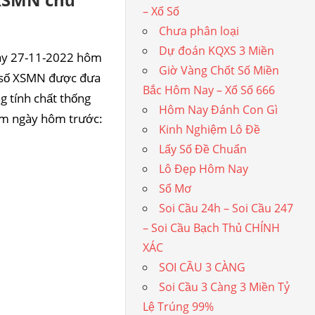
– Xổ Số
Chưa phân loại
Dự đoán KQXS 3 Miền
gày 27-11-2022 hôm
Giờ Vàng Chốt Số Miền
p số XSMN được đưa
Bắc Hôm Nay – Xổ Số 666
g tính chất thống
Hôm Nay Đánh Con Gì
Nam ngày hôm trước:
Kinh Nghiệm Lô Đề
Lấy Số Đề Chuẩn
Lô Đẹp Hôm Nay
Sổ Mơ
Soi Cầu 24h – Soi Cầu 247
– Soi Cầu Bạch Thủ CHÍNH
XÁC
SOI CẦU 3 CÀNG
Soi Cầu 3 Càng 3 Miền Tỷ
Lệ Trúng 99%