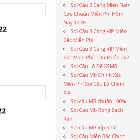
Soi Cầu 3 Càng Miền Nam
Cực Chuẩn Miễn Phí Hôm
Nay 100%
22
Soi Cầu 3 Càng VIP Miền
Bắc Miễn Phí
Soi Cầu 3 Càng VIP Miền
Bắc Miễn Phí – Dự Đoán 247
Soi Cầu Lô Đề XSMB
Soi Cầu Mb Chính Xác
Miễn Phí Soi Cầu Lô Chính
Xác
Soi cầu MB chuẩn 100%
22
Soi Cau Mb Rong Bach
Kim
Soi cầu MB Víp nhất
Soi Cầu Miền Bắc Chính