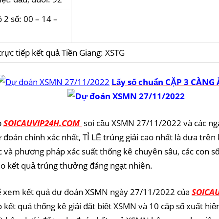
 2 số:
00 – 14 –
rực tiếp kết quả Tiền Giang: XSTG
Lấy số chuẩn CẶP 3 CÀNG
p
SOICAUVIP24H.COM
soi cầu XSMN 27/11/2022 và các ng
 đoán chính xác nhất, TỈ LỆ trúng giải cao nhất là dựa trê
 và phương pháp xác suất thống kê chuyên sâu, các con số
ho kết quả trúng thưởng đáng ngạt nhiên.
ể xem kết quả dự đoán XSMN ngày 27/11/2022 của
SOICA
kết quả thống kê giải đặt biệt XSMN và 10 cặp số xuất hiệ