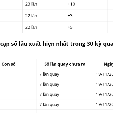
23 lần
+10
22 lần
+3
22 lần
+5
ặp số lâu xuất hiện nhất trong 30 kỳ qu
Con số
Số lần quay chưa ra
Ngày
7 lần quay
19/11/2
7 lần quay
19/11/2
7 lần quay
19/11/2
7 lần quay
19/11/2