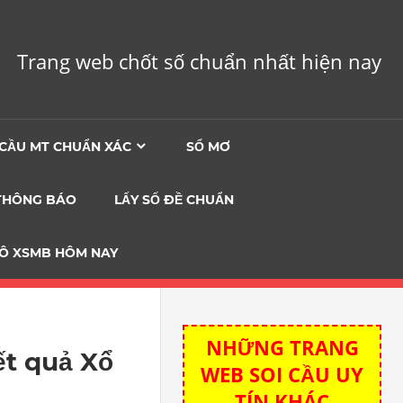
Trang web chốt số chuẩn nhất hiện nay
 CẦU MT CHUẨN XÁC
SỔ MƠ
THÔNG BÁO
LẤY SỐ ĐỀ CHUẨN
 LÔ XSMB HÔM NAY
NHỮNG TRANG
ết quả Xổ
WEB SOI CẦU UY
TÍN KHÁC