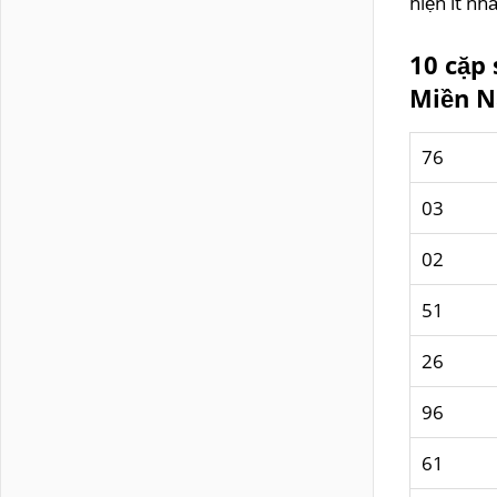
hiện ít n
10 cặp 
Miền 
76
03
02
51
26
96
61