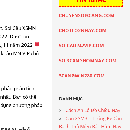
CHUYENSOI3CANG.COM
t. Soi Cầu XSMN
CHOTLO2NHAY.COM
022.
Dự đoán
ng 11 năm 2022
SOICAU247VIP.COM
m khảo MN VIP chủ
SOI3CANGHOMNAY.COM
3CANGWIN288.COM
pháp phân tích
nhất. Bạn có thể
DANH MỤC
p dụng phương pháp
Cách Ăn Lô Đề Chiều Nay
Cau XSMB – Thống Kê Cầu
Bạch Thủ Miền Bắc Hôm Nay
 XSMN chủ