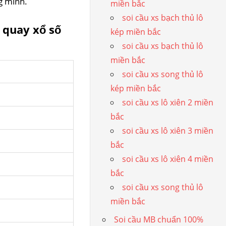
g mình.
miền bắc
soi cầu xs bạch thủ lô
n quay xổ số
kép miền bắc
soi cầu xs bạch thủ lô
miền bắc
soi cầu xs song thủ lô
kép miền bắc
soi cầu xs lô xiên 2 miền
bắc
soi cầu xs lô xiên 3 miền
bắc
soi cầu xs lô xiên 4 miền
bắc
soi cầu xs song thủ lô
miền bắc
Soi cầu MB chuẩn 100%