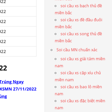
022
soi cầu xs bạch thủ đề
022
miền bắc
soi cầu xs đề đầu đuôi
022
miền bắc
022
soi cầu xs song thủ đề
miền bắc
022
Soi cầu MN chuẩn xác
022
soi cầu xs giải tám miền
22
nam
soi cầu xs cặp xíu chủ
miền nam
 Trúng Ngay
soi cầu xs bao lô miền
nam
rúng
soi cầu xs đặc biệt miền
nam