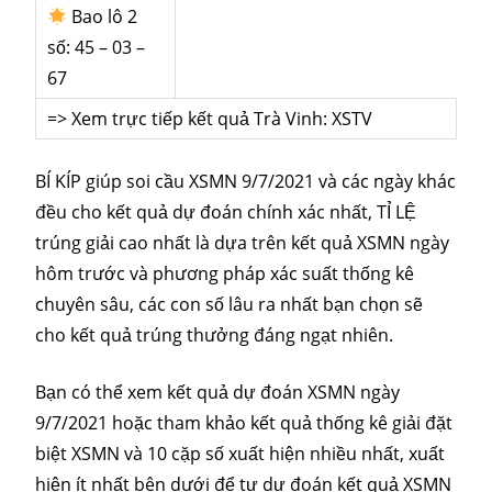
Bao lô 2
số:
45 – 03 –
67
=> Xem trực tiếp kết quả Trà Vinh: XSTV
BÍ KÍP giúp soi cầu XSMN 9/7/2021 và các ngày khác
đều cho kết quả dự đoán chính xác nhất, TỈ LỆ
trúng giải cao nhất là dựa trên kết quả XSMN ngày
hôm trước và phương pháp xác suất thống kê
chuyên sâu, các con số lâu ra nhất bạn chọn sẽ
cho kết quả trúng thưởng đáng ngạt nhiên.
Bạn có thể xem kết quả dự đoán XSMN ngày
9/7/2021 hoặc tham khảo kết quả thống kê giải đặt
biệt XSMN và 10 cặp số xuất hiện nhiều nhất, xuất
hiện ít nhất bên dưới để tự dự đoán kết quả XSMN