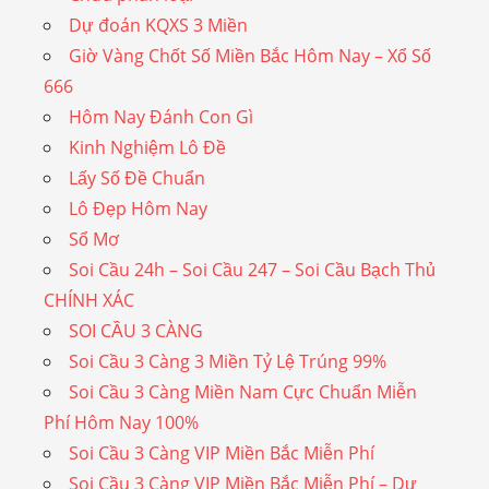
Dự đoán KQXS 3 Miền
Giờ Vàng Chốt Số Miền Bắc Hôm Nay – Xổ Số
666
Hôm Nay Đánh Con Gì
Kinh Nghiệm Lô Đề
Lấy Số Đề Chuẩn
Lô Đẹp Hôm Nay
Sổ Mơ
Soi Cầu 24h – Soi Cầu 247 – Soi Cầu Bạch Thủ
CHÍNH XÁC
SOI CẦU 3 CÀNG
Soi Cầu 3 Càng 3 Miền Tỷ Lệ Trúng 99%
Soi Cầu 3 Càng Miền Nam Cực Chuẩn Miễn
Phí Hôm Nay 100%
Soi Cầu 3 Càng VIP Miền Bắc Miễn Phí
Soi Cầu 3 Càng VIP Miền Bắc Miễn Phí – Dự