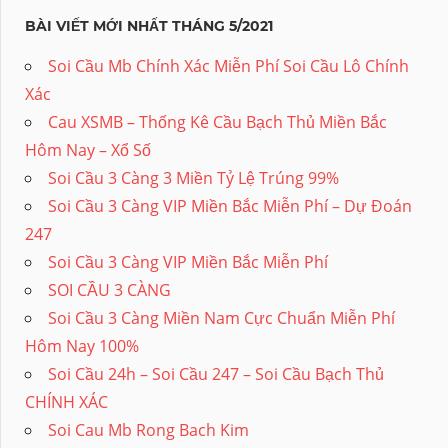
BÀI VIẾT MỚI NHẤT THÁNG 5/2021
Soi Cầu Mb Chính Xác Miễn Phí Soi Cầu Lô Chính
Xác
Cau XSMB – Thống Kê Cầu Bạch Thủ Miền Bắc
Hôm Nay – Xổ Số
Soi Cầu 3 Càng 3 Miền Tỷ Lệ Trúng 99%
Soi Cầu 3 Càng VIP Miền Bắc Miễn Phí – Dự Đoán
247
Soi Cầu 3 Càng VIP Miền Bắc Miễn Phí
SOI CẦU 3 CÀNG
Soi Cầu 3 Càng Miền Nam Cực Chuẩn Miễn Phí
Hôm Nay 100%
Soi Cầu 24h – Soi Cầu 247 – Soi Cầu Bạch Thủ
CHÍNH XÁC
Soi Cau Mb Rong Bach Kim