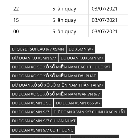
22
5 lần quay
03/07/2021
15
5 lần quay
03/07/2021
00
5 lần quay
03/07/2021
BI QUYET SOI CAU 9/7 XSMN
DD XSMN 9/7
DỰ ĐOÁN KQ XSMN 9/7
DU DOAN KQXSMN 9/7
DU DOAN XO SO XỔ SỐ MIỀN NAM BACH THU LO 9/7
DU DOAN XO SO XỔ SỐ MIỀN NAM DẠI PHÁT
DỰ ĐOÁN XỔ SỐ XỔ SỐ MIỀN NAM THẦN TÀI 9/7
DU DOAN XO SO XỔ SỐ MIỀN NAM WAP.VN 9/7
DU DOAN XSMN 3 SO
DU DOAN XSMN 666 9/7
DU DOAN XSMN 9/7
DỰ ĐOÁN XSMN 9/7 CHÍNH XÁC NHẤT
DU DOAN XSMN 9/7 CHUAN NHAT
DU DOAN XSMN 9/7 CO THUONG