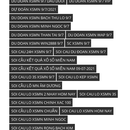
DU DOAN XSMN 9/7 DAU DUOI
DU DOAN XSMN 9/7 VIP
DỰ ĐOÁN XSMN 9/7/2021
DU DOAN XSMN BACH THU LO 9/7
DU DOAN XSMN MINH NGOC 9/7
DU DOAN XSMN THAN TAI 9/7
DU DOAN XSMN WAP 9/7
DU DOAN XSMN WIN2888 9/7
SC XSMN 9/7
SOI CAU 24H XSMN 9/7
SOI CAU DU ĐOAN XSMN 9/7
SOI CẦU KẾT QUẢ XỔ SỐ MIỀN NAM
SOI CẦU KẾT QUẢ XỔ SỐ MIỀN NAM 09-07-2021
SOI CAU LO 3S XSMN 9/7
SOI CAU LO KEP XSMN
SOI CẦU LÔ MN ÂM DƯƠNG
SOI CAU LO XSMN 2 NHAY HOM NAY
SOI CAU LO XSMN 3S
SOI CAU LO XSMN CHINH XAC 100
SOI CẦU LÔ XSMN CHUẨN
SOI CAU LO XSMN HOM NAY
SOI CAU LO XSMN MINH NGOC
SOI CAU LO XSMN RONG BACH KIM