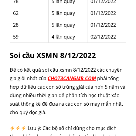
78
5 lần quay
01/12/2022
62
5 lần quay
01/12/2022
28
5 lần quay
01/12/2022
59
4 lần quay
02/12/2022
Soi cầu XSMN 8/12/2022
Để có kết quả soi cầu xsmn 8/12/2022 các chuyên
gia giỏi nhất của
CHOT3CANGMB.COM
phải tổng
hợp dữ liệu các con số trúng giải của hơn 5 năm và
dùng nhiều thời gian để phân tích học thuật xác
suất thống kê để đưa ra các con số may mắn nhất
cho quý đọc giả.
Lưu ý: Các bộ số chỉ dùng cho mục đích