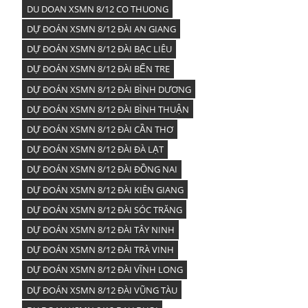
DU DOAN XSMN 8/12 CO THUONG
DỰ ĐOÁN XSMN 8/12 ĐÀI AN GIANG
DỰ ĐOÁN XSMN 8/12 ĐÀI BẠC LIÊU
DỰ ĐOÁN XSMN 8/12 ĐÀI BẾN TRE
DỰ ĐOÁN XSMN 8/12 ĐÀI BÌNH DƯƠNG
DỰ ĐOÁN XSMN 8/12 ĐÀI BÌNH THUẬN
DỰ ĐOÁN XSMN 8/12 ĐÀI CẦN THƠ
DỰ ĐOÁN XSMN 8/12 ĐÀI ĐÀ LẠT
DỰ ĐOÁN XSMN 8/12 ĐÀI ĐỒNG NAI
DỰ ĐOÁN XSMN 8/12 ĐÀI KIÊN GIANG
DỰ ĐOÁN XSMN 8/12 ĐÀI SÓC TRĂNG
DỰ ĐOÁN XSMN 8/12 ĐÀI TÂY NINH
DỰ ĐOÁN XSMN 8/12 ĐÀI TRÀ VINH
DỰ ĐOÁN XSMN 8/12 ĐÀI VĨNH LONG
DỰ ĐOÁN XSMN 8/12 ĐÀI VŨNG TÀU