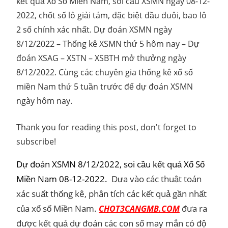
kết quả Xổ Số Miền Nam, soi cầu XSMN ngày 08-12-
2022, chốt số lô giải tám, đặc biệt đầu đuôi, bao lô
2 số chính xác nhất. Dự đoán XSMN ngày
8/12/2022 – Thống kê XSMN thứ 5 hôm nay – Dự
đoán XSAG – XSTN – XSBTH mở thưởng ngày
8/12/2022. Cùng các chuyên gia thống kê xổ số
miền Nam thứ 5 tuần trước để dự đoán XSMN
ngày hôm nay.
Thank you for reading this post, don't forget to
subscribe!
Dự đoán XSMN 8/12/2022, soi cầu kết quả Xổ Số
Miền Nam 08-12-2022.
Dựa vào các thuật toán
xác suất thống kê, phân tích các kết quả gần nhất
của xổ số Miền Nam.
đưa ra
CHOT3CANGMB.COM
được kết quả dự đoán các con số may mắn có độ