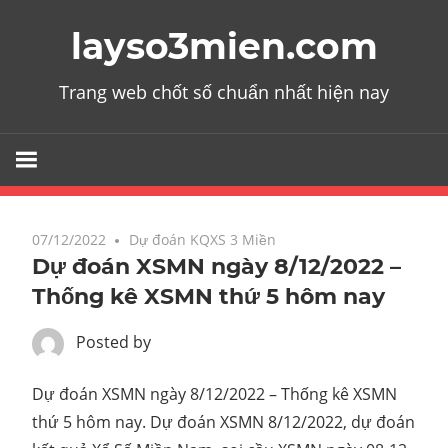
Skip
layso3mien.com
to
content
Trang web chốt số chuẩn nhất hiện nay
07/12/2022
Dự đoán KQXS 3 Miền
Dự đoán XSMN ngày 8/12/2022 –
Thống kê XSMN thứ 5 hôm nay
Posted by
Dự đoán XSMN ngày 8/12/2022 – Thống kê XSMN
thứ 5 hôm nay. Dự đoán XSMN 8/12/2022, dự đoán