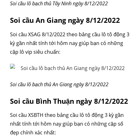
Soi cầu lô bạch thủ Tây Ninh ngày 8/12/2022
Soi cầu An Giang ngày 8/12/2022
Soi cầu XSAG 8/12/2022 theo bảng cầu lô tô động 3
kỳ gần nhất tính tới hôm nay giúp bạn có những
cặp lô vip siêu chuẩn:
Soi cầu lô bạch thủ An Giang ngày 8/12/2022
Soi cầu Bình Thuận ngày 8/12/2022
Soi cầu XSBTH theo bảng cầu lô tô động 3 kỳ gần
nhất tính tới hôm nay giúp bạn có những cặp số
đẹp chính xác nhất: