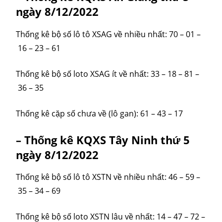
ngày 8/12/2022
Thống kê bộ số lô tô XSAG về nhiều nhất:
70
–
01
–
16
–
23
–
61
Thống kê bộ số loto XSAG ít về nhất:
33
–
18
–
81
–
36
–
35
Thống kê cặp số chưa về (lô gan):
61
–
43
–
17
– Thống kê KQXS Tây Ninh thứ 5
ngày 8/12/2022
Thống kê bộ số lô tô XSTN về nhiều nhất:
46
–
59
–
35
–
34
–
69
Thống kê bộ số loto XSTN lâu về nhất:
14
–
47
–
72
–