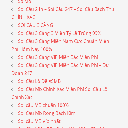
Sổ Mơ
Soi Cầu 24h – Soi Cầu 247 – Soi Cầu Bạch Thủ
CHÍNH XÁC
SOI CẦU 3 CÀNG
Soi Cầu 3 Càng 3 Miền Tỷ Lệ Trúng 99%
Soi Cầu 3 Càng Miền Nam Cực Chuẩn Miễn
Phí Hôm Nay 100%
Soi Cầu 3 Càng VIP Miền Bắc Miễn Phí
Soi Cầu 3 Càng VIP Miền Bắc Miễn Phí – Dự
Đoán 247
Soi Cầu Lô Đề XSMB
Soi Cầu Mb Chính Xác Miễn Phí Soi Cầu Lô
Chính Xác
Soi cầu MB chuẩn 100%
Soi Cau Mb Rong Bach Kim
Soi cầu MB Víp nhất