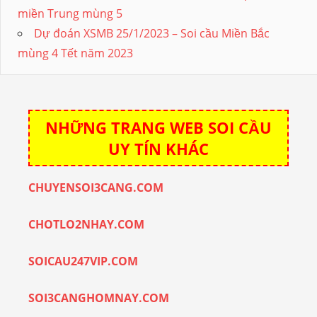
miền Trung mùng 5
Dự đoán XSMB 25/1/2023 – Soi cầu Miền Bắc
mùng 4 Tết năm 2023
NHỮNG TRANG WEB SOI CẦU
UY TÍN KHÁC
CHUYENSOI3CANG.COM
CHOTLO2NHAY.COM
SOICAU247VIP.COM
SOI3CANGHOMNAY.COM