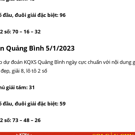
 đầu, đuôi giải đặc biệt: 96
2 số: 70 – 16 – 32
n Quảng Bình 5/1/2023
 dự đoán KQXS Quảng Bình ngày cực chuẩn với nội dung 
 đẹp, giải 8, lô tô 2 số
ủ giải tám: 31
 đầu, đuôi giải đặc biệt: 59
2 số: 73 – 48 – 26