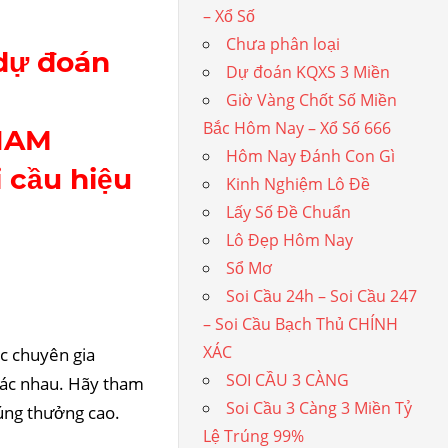
– Xổ Số
Chưa phân loại
dự đoán
Dự đoán KQXS 3 Miền
Giờ Vàng Chốt Số Miền
Bắc Hôm Nay – Xổ Số 666
 NAM
Hôm Nay Đánh Con Gì
 cầu hiệu
Kinh Nghiệm Lô Đề
Lấy Số Đề Chuẩn
Lô Đẹp Hôm Nay
Sổ Mơ
Soi Cầu 24h – Soi Cầu 247
– Soi Cầu Bạch Thủ CHÍNH
XÁC
c chuyên gia
SOI CẦU 3 CÀNG
hác nhau. Hãy tham
Soi Cầu 3 Càng 3 Miền Tỷ
rúng thưởng cao.
Lệ Trúng 99%