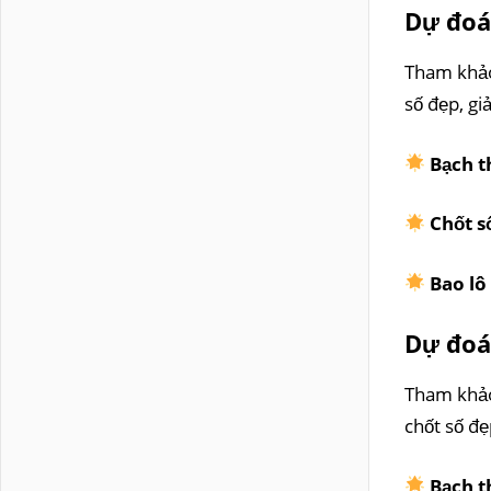
Dự đoá
Tham khảo
số đẹp, giả
Bạch th
Chốt số
Bao lô 
Dự đoá
Tham khảo
chốt số đẹp
Bạch th