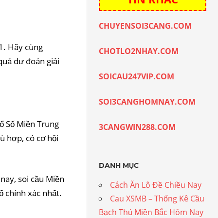
CHUYENSOI3CANG.COM
1. Hãy cùng
CHOTLO2NHAY.COM
quả dự đoán giải
SOICAU247VIP.COM
SOI3CANGHOMNAY.COM
Xổ Số Miền Trung
3CANGWIN288.COM
ù hợp, có cơ hội
DANH MỤC
nay, soi cầu Miền
Cách Ăn Lô Đề Chiều Nay
số chính xác nhất.
Cau XSMB – Thống Kê Cầu
Bạch Thủ Miền Bắc Hôm Nay