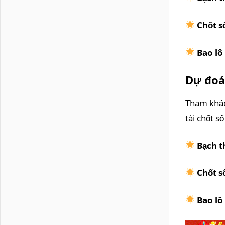
Chốt số
Bao lô 
Dự đoá
Tham khảo
tài chốt số
Bạch th
Chốt số
Bao lô 