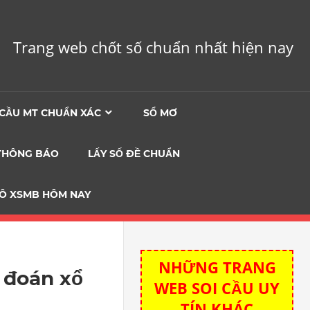
Trang web chốt số chuẩn nhất hiện nay
 CẦU MT CHUẨN XÁC
SỔ MƠ
THÔNG BÁO
LẤY SỐ ĐỀ CHUẨN
 LÔ XSMB HÔM NAY
NHỮNG TRANG
 đoán xổ
WEB SOI CẦU UY
TÍN KHÁC