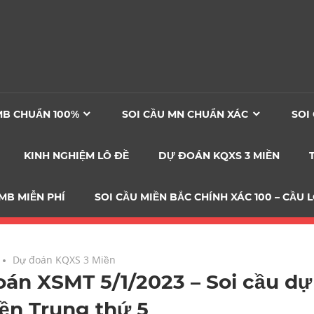
MB CHUẨN 100%
SOI CẦU MN CHUẨN XÁC
SOI
KINH NGHIỆM LÔ ĐỀ
DỰ ĐOÁN KQXS 3 MIỀN
 MB MIỄN PHÍ
SOI CẦU MIỀN BẮC CHÍNH XÁC 100 – CẦU
Dự đoán KQXS 3 Miền
án XSMT 5/1/2023 – Soi cầu dự
ền Trung thứ 5