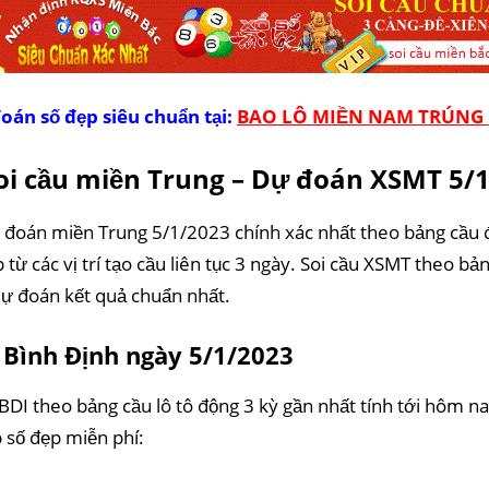
án số đẹp siêu chuẩn tại:
BAO LÔ MIỀN NAM TRÚNG
oi cầu miền Trung – Dự đoán XSMT 5/
ự đoán miền Trung 5/1/2023 chính xác nhất theo bảng cầu đ
từ các vị trí tạo cầu liên tục 3 ngày. Soi cầu XSMT theo bản
dự đoán kết quả chuẩn nhất.
 Bình Định ngày 5/1/2023
BDI theo bảng cầu lô tô động 3 kỳ gần nhất tính tới hôm n
 số đẹp miễn phí: