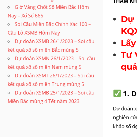
THAM KH
Giờ Vàng Chốt Số Miền Bắc Hôm
Nay – Xổ Số 666
Dự 
Soi Cầu Miền Bắc Chính Xác 100 –
KQX
Cầu Lô XSMB Hôm Nay
Lấy
Dự đoán XSMB 26/1/2023 – Soi cầu
kết quả xổ số miền Bắc mùng 5
Tư 
Dự đoán XSMN 26/1/2023 – Soi cầu
qu
kết quả xổ số miền Nam mùng 5
Dự đoán XSMT 26/1/2023 – Soi cầu
kết quả xổ số miền Trung mùng 5
1. 
Dự đoán XSMB 25/1/2023 – Soi cầu
Miền Bắc mùng 4 Tết năm 2023
Dự đoán x
nghiên cứ
khảo số đẹ