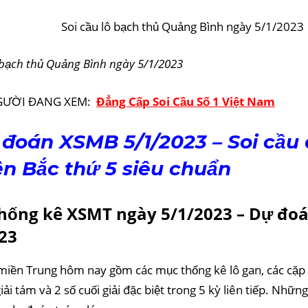
 bạch thủ Quảng Bình ngày 5/1/2023
GƯỜI ĐANG XEM:
Đẳng Cấp Soi Cầu Số 1 Việt Nam
đoán XSMB 5/1/2023 – Soi cầu
n Bắc thứ 5 siêu chuẩn
Thống kê XSMT ngày 5/1/2023 – Dự đo
23
iền Trung hôm nay gồm các mục thống kê lô gan, các cặp số
iải tám và 2 số cuối giải đặc biệt trong 5 kỳ liên tiếp. Nhữn