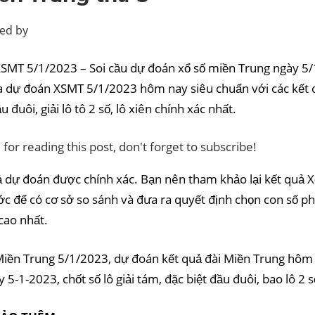
ed by
SMT 5/1/2023 – Soi cầu dự đoán xổ số miền Trung ngày 5/
a dự đoán XSMT 5/1/2023 hôm nay siêu chuẩn với các kết 
u đuôi, giải lô tô 2 số, lô xiên chính xác nhất.
for reading this post, don't forget to subscribe!
ả dự đoán được chính xác. Bạn nên tham khảo lại kết quả 
ớc để có cơ sở so sánh và đưa ra quyết định chọn con số ph
 cao nhất.
iền Trung 5/1/2023, dự đoán kết quả đài Miền Trung hôm 
 5-1-2023, chốt số lô giải tám, đặc biệt đầu đuôi, bao lô 2 