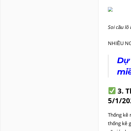
Soi cầu lô
NHIỀU N
Dự 
miề
3. 
5/1/20
Thống kê m
thống kê g