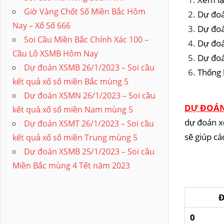
Giờ Vàng Chốt Số Miền Bắc Hôm
Dự đoá
Nay – Xổ Số 666
Dự đoá
Soi Cầu Miền Bắc Chính Xác 100 –
Dự đoá
Cầu Lô XSMB Hôm Nay
Dự đoá
Dự đoán XSMB 26/1/2023 – Soi cầu
Thống 
kết quả xổ số miền Bắc mùng 5
Dự đoán XSMN 26/1/2023 – Soi cầu
DỰ ĐOÁ
kết quả xổ số miền Nam mùng 5
dự đoán xổ
Dự đoán XSMT 26/1/2023 – Soi cầu
sẽ giúp c
kết quả xổ số miền Trung mùng 5
Dự đoán XSMB 25/1/2023 – Soi cầu
Miền Bắc mùng 4 Tết năm 2023
Đ
0