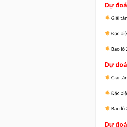
Dự đoá
Giải tá
Đặc biệ
Bao lô 
Dự đoá
Giải tá
Đặc biệ
Bao lô 
Dự đoá