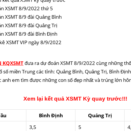
n XSMT 8/9/2022 thứ 5
n XSMT 8/9 đài Quảng Bình
n XSMT 8/9 đài Quảng Trị
n XSMT 8/9 đài Bình Định
kê XSMT VIP ngày 8/9/2022
N KQXSMT
đưa ra dự đoán XSMT 8/9/2022 cùng những thốn
 số miền Trung các tỉnh: Quảng Bình, Quảng Trị, Bình Địn
ác anh em tìm được những con số đẹp nhất và trúng lớn hô
Xem lại kết quả XSMT Kỳ quay trước!!!
ầu
Bình Định
Quảng Trị
3,5
5
4