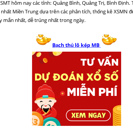
SMT hôm nay các tỉnh: Quảng Bình, Quảng Trị, Bình Định
p nhất Miền Trung dựa trên các phân tích, thống kê XSMN 
y mắn nhất, dễ trúng nhất trong ngày.
Bạch thủ lô kép MB