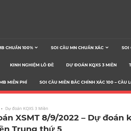
MB CHUẨN 100%
SOI CẦU MN CHUẨN XÁC
SOI
KINH NGHIỆM LÔ ĐỀ
DỰ ĐOÁN KQXS 3 MIỀN
 MB MIỄN PHÍ
SOI CẦU MIỀN BẮC CHÍNH XÁC 100 – CẦU
Dự đoán KQXS 3 Miền
án XSMT 8/9/2022 – Dự đoán k
ền Trung thứ 5