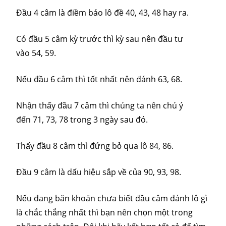
Đầu 4 câm là điềm báo lô đề 40, 43, 48 hay ra.
Có đầu 5 câm kỳ trước thì kỳ sau nên đầu tư
vào 54, 59.
Nếu đầu 6 câm thì tốt nhất nên đánh 63, 68.
Nhận thấy đầu 7 câm thì chúng ta nên chú ý
đến 71, 73, 78 trong 3 ngày sau đó.
Thấy đầu 8 câm thì đứng bỏ qua lô 84, 86.
Đầu 9 câm là dấu hiệu sắp về của 90, 93, 98.
Nếu đang băn khoăn chưa biết đầu câm đánh lô gì
là chắc thắng nhất thì bạn nên chọn một trong