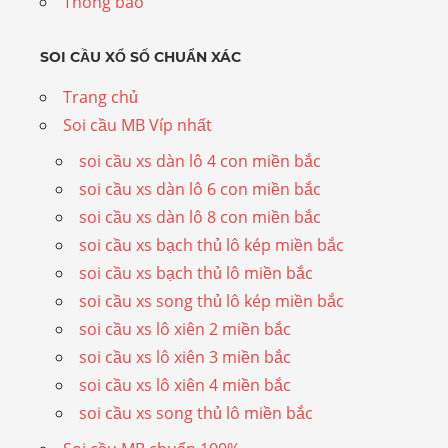
Thông báo
SOI CẦU XỔ SỐ CHUẨN XÁC
Trang chủ
Soi cầu MB Víp nhất
soi cầu xs dàn lô 4 con miền bắc
soi cầu xs dàn lô 6 con miền bắc
soi cầu xs dàn lô 8 con miền bắc
soi cầu xs bạch thủ lô kép miền bắc
soi cầu xs bạch thủ lô miền bắc
soi cầu xs song thủ lô kép miền bắc
soi cầu xs lô xiên 2 miền bắc
soi cầu xs lô xiên 3 miền bắc
soi cầu xs lô xiên 4 miền bắc
soi cầu xs song thủ lô miền bắc