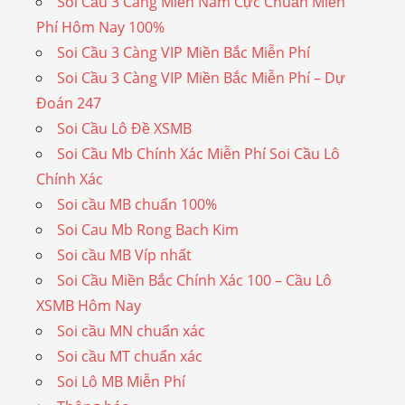
Soi Cầu 3 Càng Miền Nam Cực Chuẩn Miễn
Phí Hôm Nay 100%
Soi Cầu 3 Càng VIP Miền Bắc Miễn Phí
Soi Cầu 3 Càng VIP Miền Bắc Miễn Phí – Dự
Đoán 247
Soi Cầu Lô Đề XSMB
Soi Cầu Mb Chính Xác Miễn Phí Soi Cầu Lô
Chính Xác
Soi cầu MB chuẩn 100%
Soi Cau Mb Rong Bach Kim
Soi cầu MB Víp nhất
Soi Cầu Miền Bắc Chính Xác 100 – Cầu Lô
XSMB Hôm Nay
Soi cầu MN chuẩn xác
Soi cầu MT chuẩn xác
Soi Lô MB Miễn Phí