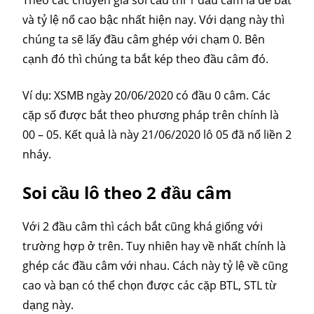
Theo các chuyên gia soi cầu thì 1 đầu câm là dễ bắt
và tỷ lệ nổ cao bậc nhất hiện nay. Với dạng này thì
chúng ta sẽ lấy đầu câm ghép với chạm 0. Bên
cạnh đó thì chúng ta bắt kép theo đầu câm đó.
Ví dụ: XSMB ngày 20/06/2020 có đầu 0 câm. Các
cặp số được bắt theo phương pháp trên chính là
00 – 05. Kết quả là này 21/06/2020 lô 05 đã nổ liền 2
nháy.
Soi cầu lô theo 2 đầu câm
Với 2 đầu câm thì cách bắt cũng khá giống với
trường hợp ở trên. Tuy nhiên hay về nhất chính là
ghép các đầu câm với nhau. Cách này tỷ lệ về cũng
cao và bạn có thể chọn được các cặp BTL, STL từ
dạng này.