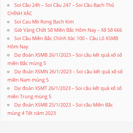
Soi Cầu 24h – Soi Cầu 247 – Soi Cầu Bạch Thủ
CHÍNH XÁC
Soi Cau Mb Rong Bach Kim
Giờ Vàng Chốt Số Miền Bắc Hôm Nay – Xổ Số 666
Soi Cầu Miền Bắc Chính Xác 100 – Cầu Lô XSMB
Hôm Nay
Dự đoán XSMB 26/1/2023 – Soi cầu kết quả xổ số
miền Bắc mùng 5
Dự đoán XSMN 26/1/2023 – Soi cầu kết quả xổ số
miền Nam mùng 5
Dự đoán XSMT 26/1/2023 – Soi cầu kết quả xổ số
miền Trung mùng 5
Dự đoán XSMB 25/1/2023 – Soi cầu Miền Bắc
mùng 4 Tết năm 2023