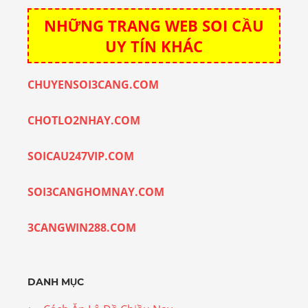
NHỮNG TRANG WEB SOI CẦU
UY TÍN KHÁC
CHUYENSOI3CANG.COM
CHOTLO2NHAY.COM
SOICAU247VIP.COM
SOI3CANGHOMNAY.COM
3CANGWIN288.COM
DANH MỤC