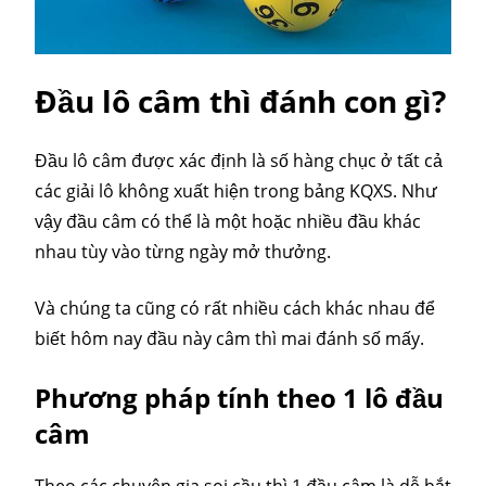
Đầu lô câm thì đánh con gì?
Đầu lô câm được xác định là số hàng chục ở tất cả
các giải lô không xuất hiện trong bảng KQXS. Như
vậy đầu câm có thể là một hoặc nhiều đầu khác
nhau tùy vào từng ngày mở thưởng.
Và chúng ta cũng có rất nhiều cách khác nhau để
biết hôm nay đầu này câm thì mai đánh số mấy.
Phương pháp tính theo 1 lô đầu
câm