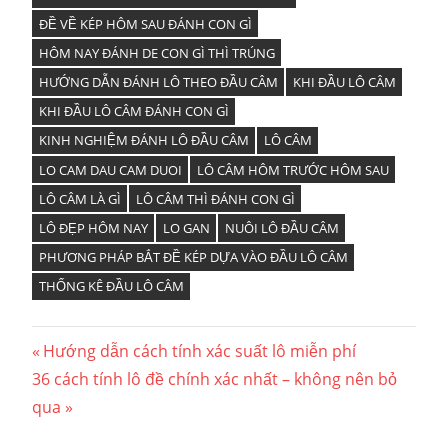
ĐỀ VỀ KÉP HÔM SAU ĐÁNH CON GÌ
HÔM NAY ĐÁNH DE CON GÌ THÌ TRÚNG
HƯỚNG DẪN ĐÁNH LÔ THEO ĐẦU CÂM
KHI ĐẦU LÔ CÂM
KHI ĐẦU LÔ CÂM ĐÁNH CON GÌ
KINH NGHIỆM ĐÁNH LÔ ĐẦU CÂM
LÔ CÂM
LO CAM DAU CAM DUOI
LÔ CÂM HÔM TRƯỚC HÔM SAU
LÔ CÂM LÀ GÌ
LÔ CÂM THÌ ĐÁNH CON GÌ
LÔ ĐẸP HÔM NAY
LO GAN
NUÔI LÔ ĐẦU CÂM
PHƯƠNG PHÁP BẮT ĐỀ KÉP DỰA VÀO ĐẦU LÔ CÂM
THỐNG KÊ ĐẦU LÔ CÂM
Điều
Previous
Hướng dẫn cách tính xác suất lô miễn phí
Next
Post:
36 cách tính lô đề chính xác nhất – không nên bỏ
hướng
Post:
qua
bài