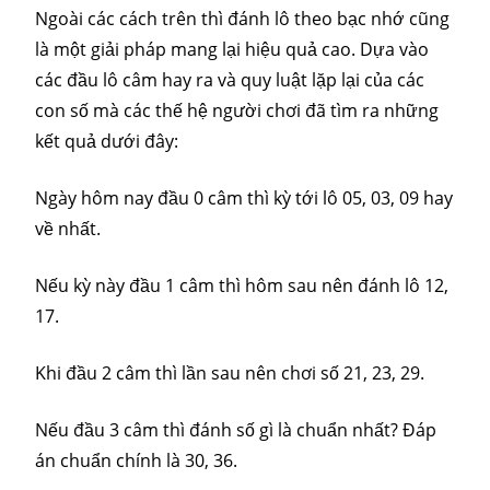
Ngoài các cách trên thì đánh lô theo bạc nhớ cũng
là một giải pháp mang lại hiệu quả cao. Dựa vào
các đầu lô câm hay ra và quy luật lặp lại của các
con số mà các thế hệ người chơi đã tìm ra những
kết quả dưới đây:
Ngày hôm nay đầu 0 câm thì kỳ tới lô 05, 03, 09 hay
về nhất.
Nếu kỳ này đầu 1 câm thì hôm sau nên đánh lô 12,
17.
Khi đầu 2 câm thì lần sau nên chơi số 21, 23, 29.
Nếu đầu 3 câm thì đánh số gì là chuẩn nhất? Đáp
án chuẩn chính là 30, 36.