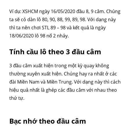
Ví dụ: XSHCM ngày 16/05/2020 đầu 8, 9 câm. Chúng
ta sẽ có dàn lô 80, 90, 88, 99, 89, 98. Với dạng này
thì ta nên chơi STL 89 – 98 và kết quả là ngày
18/06/2020 lô 98 nổ 2 nháy.
Tính cầu lô theo 3 đầu câm
3 đầu câm xuất hiện trong một kỳ quay không
thường xuyên xuất hiện. Chúng hay ra nhất ở các
đài Miền Nam và Miền Trung. Với dạng này thì cách
hiệu quả nhất là ghép các đầu câm với nhau theo
thứ tự.
Bạc nhớ theo đầu câm