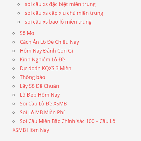
soi cầu xs đặc biệt miền trung
soi cầu xs cặp xíu chủ miền trung
soi cầu xs bao lô miền trung
Sổ Mơ
Cách Ăn Lô Đề Chiều Nay
Hôm Nay Đánh Con Gì
Kinh Nghiệm Lô Đề
Dự đoán KQXS 3 Miền
Thông báo
Lấy Số Đề Chuẩn
Lô Đẹp Hôm Nay
Soi Cầu Lô Đề XSMB
Soi Lô MB Miễn Phí
Soi Cầu Miền Bắc Chính Xác 100 – Cầu Lô
XSMB Hôm Nay