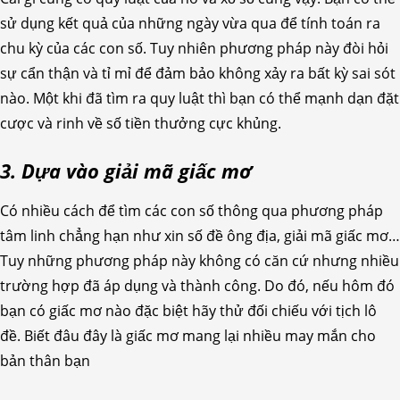
sử dụng kết quả của những ngày vừa qua để tính toán ra
chu kỳ của các con số. Tuy nhiên phương pháp này đòi hỏi
sự cẩn thận và tỉ mỉ để đảm bảo không xảy ra bất kỳ sai sót
nào. Một khi đã tìm ra quy luật thì bạn có thể mạnh dạn đặt
cược và rinh về số tiền thưởng cực khủng.
3. Dựa vào giải mã giấc mơ
Có nhiều cách để tìm các con số thông qua phương pháp
tâm linh chẳng hạn như xin số đề ông địa, giải mã giấc mơ…
Tuy những phương pháp này không có căn cứ nhưng nhiều
trường hợp đã áp dụng và thành công. Do đó, nếu hôm đó
bạn có giấc mơ nào đặc biệt hãy thử đối chiếu với tịch lô
đề. Biết đâu đây là giấc mơ mang lại nhiều may mắn cho
bản thân bạn