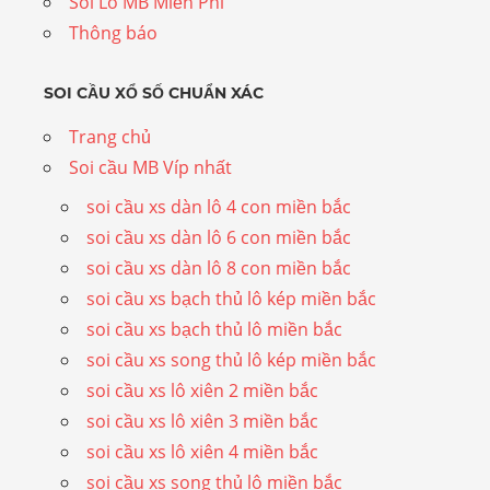
Soi Lô MB Miễn Phí
Thông báo
SOI CẦU XỔ SỐ CHUẨN XÁC
Trang chủ
Soi cầu MB Víp nhất
soi cầu xs dàn lô 4 con miền bắc
soi cầu xs dàn lô 6 con miền bắc
soi cầu xs dàn lô 8 con miền bắc
soi cầu xs bạch thủ lô kép miền bắc
soi cầu xs bạch thủ lô miền bắc
soi cầu xs song thủ lô kép miền bắc
soi cầu xs lô xiên 2 miền bắc
soi cầu xs lô xiên 3 miền bắc
soi cầu xs lô xiên 4 miền bắc
soi cầu xs song thủ lô miền bắc