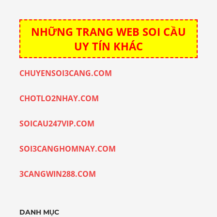
NHỮNG TRANG WEB SOI CẦU
UY TÍN KHÁC
CHUYENSOI3CANG.COM
CHOTLO2NHAY.COM
SOICAU247VIP.COM
SOI3CANGHOMNAY.COM
3CANGWIN288.COM
DANH MỤC