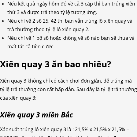
Nếu kết quả ngày hôm đó về cả 3 cặp thì bạn trúng xiên
thứ 3 và được trả theo tỷ lệ tương ứng.
Nếu chỉ về 2 số 25, 42 thì bạn vẫn trúng lô xiên quay và
trả thưởng theo tỷ lệ lô xiên quay 2.
Nếu chỉ về 1 bộ số hoặc không về số nào bạn sẽ thua và
mất tất cả tiền cược.
Xiên quay 3 ăn bao nhiêu?
Xiên quay 3 không chỉ có cách chơi đơn giản, dễ trúng mà
tỷ lệ trả thưởng còn rất hấp dẫn. Sau đây là tỷ lệ trả thưởng
của xiên quay 3:
Xiên quay 3 miền Bắc
Xác suất trúng lô xiên quay 3 là : 21,5% x 21,5% x 21,5% =