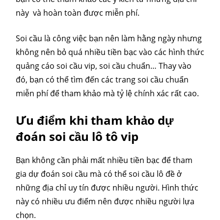
này và hoàn toàn được miễn phí.
Soi cầu là công việc bạn nên làm hằng ngày nhưng
không nên bỏ quá nhiều tiền bạc vào các hình thức
quảng cáo soi cầu vip, soi cầu chuẩn… Thay vào
đó, bạn có thể tìm đến các trang soi cầu chuẩn
miễn phí để tham khảo mà tỷ lệ chính xác rất cao.
Ưu điểm khi tham khảo dự
đoán soi cầu lô tô vip
Bạn không cần phải mất nhiều tiền bạc để tham
gia dự đoán soi cầu mà có thể soi cầu lô đề ở
những địa chỉ uy tín được nhiều người. Hình thức
này có nhiều ưu điểm nên được nhiều người lựa
chọn.