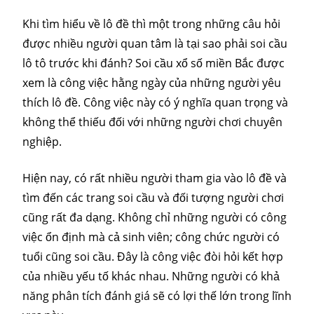
Khi tìm hiểu về lô đề thì một trong những câu hỏi
được nhiều người quan tâm là tại sao phải soi cầu
lô tô trước khi đánh? Soi cầu xổ số miền Bắc được
xem là công việc hằng ngày của những người yêu
thích lô đề. Công việc này có ý nghĩa quan trọng và
không thể thiếu đối với những người chơi chuyên
nghiệp.
Hiện nay, có rất nhiều người tham gia vào lô đề và
tìm đến các trang soi cầu và đối tượng người chơi
cũng rất đa dạng. Không chỉ những người có công
việc ổn định mà cả sinh viên; công chức người có
tuổi cũng soi cầu. Đây là công việc đòi hỏi kết hợp
của nhiều yếu tố khác nhau. Những người có khả
năng phân tích đánh giá sẽ có lợi thế lớn trong lĩnh