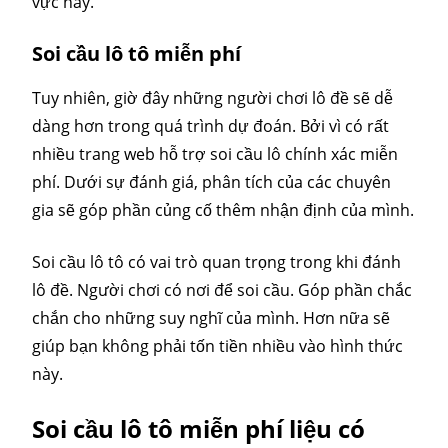
vực này.
Soi cầu lô tô miễn phí
Tuy nhiên, giờ đây những người chơi lô đề sẽ dễ
dàng hơn trong quá trình dự đoán. Bởi vì có rất
nhiều trang web hỗ trợ soi cầu lô chính xác miễn
phí. Dưới sự đánh giá, phân tích của các chuyên
gia sẽ góp phần củng cố thêm nhận định của mình.
Soi cầu lô tô có vai trò quan trọng trong khi đánh
lô đề. Người chơi có nơi để soi cầu. Góp phần chắc
chắn cho những suy nghĩ của mình. Hơn nữa sẽ
giúp bạn không phải tốn tiền nhiều vào hình thức
này.
Soi cầu lô tô miễn phí liệu có