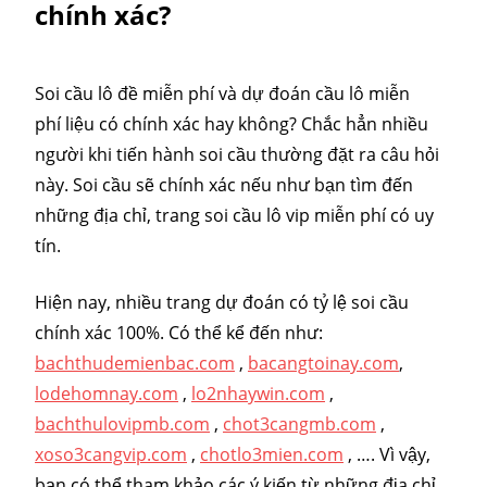
chính xác?
Soi cầu lô đề miễn phí và dự đoán cầu lô miễn
phí liệu có chính xác hay không? Chắc hẳn nhiều
người khi tiến hành soi cầu thường đặt ra câu hỏi
này. Soi cầu sẽ chính xác nếu như bạn tìm đến
những địa chỉ, trang soi cầu lô vip miễn phí có uy
tín.
Hiện nay, nhiều trang dự đoán có tỷ lệ soi cầu
chính xác 100%. Có thể kể đến như:
bachthudemienbac.com
,
bacangtoinay.com
,
lodehomnay.com
,
lo2nhaywin.com
,
bachthulovipmb.com
,
chot3cangmb.com
,
xoso3cangvip.com
,
chotlo3mien.com
, …. Vì vậy,
bạn có thể tham khảo các ý kiến từ những địa chỉ