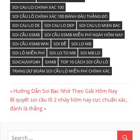
SOI CAU LO CHINH XAC 100
SOI CẦU LÔ CHÍNH XÁC 100 ĐÁNH ĐÂU THẮNG ĐÓ
SOI CAU LO DE
SOI CAU LO DEP
SOI CAU LO MIEN BAC
SOI CẦU XSMB
SOI CẦU XSMB MIỄN PHÍ NGÀY HÔM NAY
SOI CẦU XSMB WIN
SOI ĐỀ
SOI LO MB
SOI LÔ MIỄN PHÍ
SOI LO TO MB
SOI MB LO
SOICAUVIP24H
SXMB
TOP 10 CÁCH SOI CẦU LÔ
TRANG DỰ ĐOÁN SOI CẦU LÔ MIỄN PHÍ CHÍNH XÁC
Điều
Previous
Hướng Dẫn Soi Bạc Nhớ Theo Giải Hôm Nay
Next
Post:
Bí quyết soi cầu lô 2 nháy hôm nay cực chuẩn xác,
hướng
Post:
đánh là thắng
bài
viết