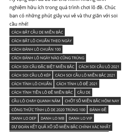
nghiệm hữu ích trong quá trình chơi lô đề. Chúc
bạn có những phút giây vui vẻ và thư giãn với soi
cầu nhé!
CÁCH BẮT CẦU DE MIỀN BẮC
CÁCH BẮT LÔ CHUẨN THEO NGÀY
CÁCH ĐÁNH LÔ CHUẨN 100
CÁCH ĐÁNH LÔ NGÀY NÀO CŨNG TRÚNG
CÁCH SOI CẦU ĐẶC BIỆT MIỀN BẮC
CÁCH SOI CẦU LÔ 2021
CÁCH SOI CẦU LÔ KÉP
CÁCH SOI CẦU LÔ MIỀN BẮC 2021
CÁCH TÍNH LÔ CHUẨN
CÁCH TÍNH LÔ ĐỀ 2021
CÁCH TÍNH TIỀN LÔ ĐỀ MIỀN BẮC
CẦU DE
CẦU LÔ CHẠY QUANH NĂM
CHỐT SỐ MIỀN BẮC HÔM NAY
CÔNG THỨC TÍNH LÔ DE 2020 TRÚNG 100
ĐÁNH ĐỀ
DANH LO DEP
DANH LO MB
DANH LO VIP
DỰ ĐOÁN KẾT QUẢ XỔ SỐ MIỀN BẮC CHÍNH XÁC NHẤT