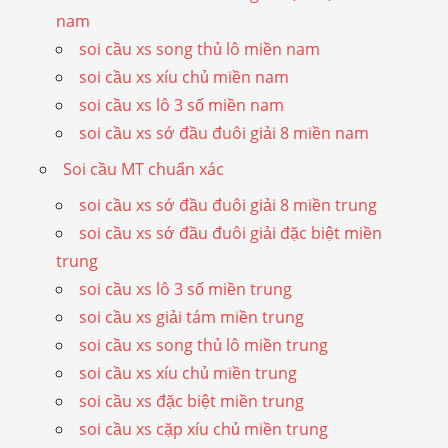
nam
soi cầu xs song thủ lô miền nam
soi cầu xs xíu chủ miền nam
soi cầu xs lô 3 số miền nam
soi cầu xs sớ đầu đuôi giải 8 miền nam
Soi cầu MT chuẩn xác
soi cầu xs sớ đầu đuôi giải 8 miền trung
soi cầu xs sớ đầu đuôi giải đặc biệt miền
trung
soi cầu xs lô 3 số miền trung
soi cầu xs giải tám miền trung
soi cầu xs song thủ lô miền trung
soi cầu xs xíu chủ miền trung
soi cầu xs đặc biệt miền trung
soi cầu xs cặp xíu chủ miền trung