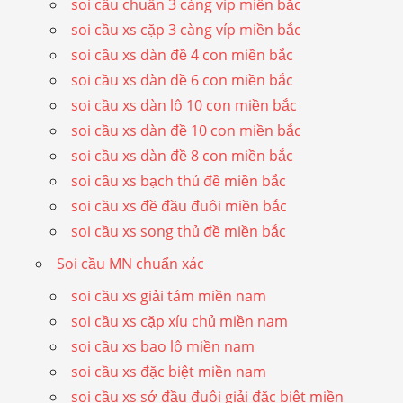
soi cầu chuẩn 3 càng víp miền bắc
soi cầu xs cặp 3 càng víp miền bắc
soi cầu xs dàn đề 4 con miền bắc
soi cầu xs dàn đề 6 con miền bắc
soi cầu xs dàn lô 10 con miền bắc
soi cầu xs dàn đề 10 con miền bắc
soi cầu xs dàn đề 8 con miền bắc
soi cầu xs bạch thủ đề miền bắc
soi cầu xs đề đầu đuôi miền bắc
soi cầu xs song thủ đề miền bắc
Soi cầu MN chuẩn xác
soi cầu xs giải tám miền nam
soi cầu xs cặp xíu chủ miền nam
soi cầu xs bao lô miền nam
soi cầu xs đặc biệt miền nam
soi cầu xs sớ đầu đuôi giải đặc biệt miền