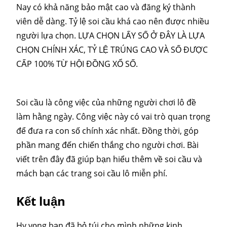
Nay có khả năng bảo mật cao và đăng ký thành
viên dễ dàng. Tỷ lệ soi cầu khá cao nên được nhiều
người lựa chọn. LỰA CHỌN LẤY SỐ Ở ĐÂY LÀ LỰA
CHỌN CHÍNH XÁC, TỶ LỆ TRÚNG CAO VÀ SỐ ĐƯỢC
CẤP 100% TỪ HỘI ĐỒNG XỔ SỐ.
Soi cầu là công việc của những người chơi lô đề
làm hằng ngày. Công việc này có vai trò quan trọng
để đưa ra con số chính xác nhất. Đồng thời, góp
phần mang đến chiến thắng cho người chơi. Bài
viết trên đây đã giúp bạn hiểu thêm về soi cầu và
mách bạn các trang soi cầu lô miễn phí.
Kết luận
Hy vọng bạn đã bỏ túi cho mình những kinh