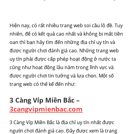
Hiện nay, có rất nhiều trang web soi cầu lô đề. Tuy
nhiên, để có kết quả cao nhất và không bị mất tiền
oan thì bạn hãy tìm đến những địa chỉ uy tín và
được người chơi đánh giá cao. Những trang web
uy tín phải được cấp phép hoạt động ở nước ta
cũng như hoạt động lâu năm trong lĩnh vực và
được người chơi tin tưởng và lựa chọn. Một số
trang web có thể kể đến như:
3 Càng Víp Miền Bắc –
3cangvipmienbac.com
3 Càng Víp Miền Bắc là địa chỉ uy tín nhất được
người chơi đánh giá cao. Đây được xem là trang