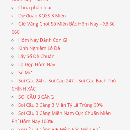
Chưa phân loại
Dự đoán KQXS 3 Miền
Giờ Vàng Chốt Số Miền Bắc Hôm Nay – Xổ Số
666
Hôm Nay Đánh Con Gì
Kinh Nghiệm Lô Đề
Lấy Số Đề Chuẩn
Lô Đẹp Hôm Nay
Sổ Mơ
Soi Cầu 24h – Soi Cầu 247 – Soi Cầu Bạch Thủ
CHÍNH XÁC
SOI CẦU 3 CÀNG
Soi Cầu 3 Càng 3 Miền Tỷ Lệ Trúng 99%
Soi Cầu 3 Càng Miền Nam Cực Chuẩn Miễn
Phí Hôm Nay 100%
Soi Cầu 3 Càng VIP Miền Bắc Miễn Phí