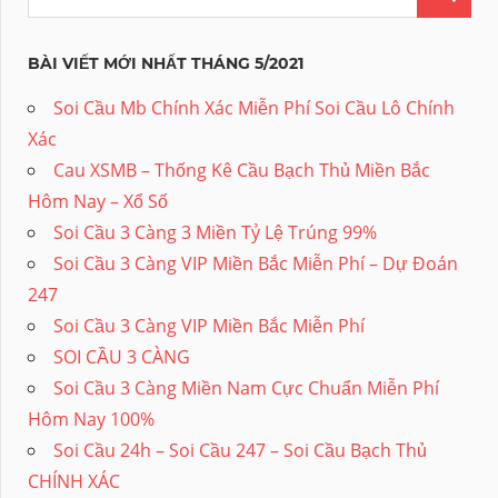
BÀI VIẾT MỚI NHẤT THÁNG 5/2021
Soi Cầu Mb Chính Xác Miễn Phí Soi Cầu Lô Chính
Xác
Cau XSMB – Thống Kê Cầu Bạch Thủ Miền Bắc
Hôm Nay – Xổ Số
Soi Cầu 3 Càng 3 Miền Tỷ Lệ Trúng 99%
Soi Cầu 3 Càng VIP Miền Bắc Miễn Phí – Dự Đoán
247
Soi Cầu 3 Càng VIP Miền Bắc Miễn Phí
SOI CẦU 3 CÀNG
Soi Cầu 3 Càng Miền Nam Cực Chuẩn Miễn Phí
Hôm Nay 100%
Soi Cầu 24h – Soi Cầu 247 – Soi Cầu Bạch Thủ
CHÍNH XÁC