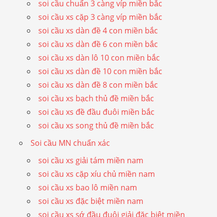
soi cầu chuẩn 3 càng víp miền bắc
soi cầu xs cặp 3 càng víp miền bắc
soi cầu xs dàn đề 4 con miền bắc
soi cầu xs dàn đề 6 con miền bắc
soi cầu xs dàn lô 10 con miền bắc
soi cầu xs dàn đề 10 con miền bắc
soi cầu xs dàn đề 8 con miền bắc
soi cầu xs bạch thủ đề miền bắc
soi cầu xs đề đầu đuôi miền bắc
soi cầu xs song thủ đề miền bắc
Soi cầu MN chuẩn xác
soi cầu xs giải tám miền nam
soi cầu xs cặp xíu chủ miền nam
soi cầu xs bao lô miền nam
soi cầu xs đặc biệt miền nam
soi cầu xs sớ đầu đuôi giải đặc biệt miền