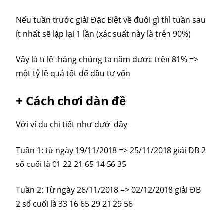
Nếu tuần trước giải Đặc Biệt về đuôi gì thì tuần sau
ít nhất sẽ lặp lại 1 lần (xác suất này là trên 90%)
Vậy là tỉ lệ thắng chúng ta nắm được trên 81% =>
một tỷ lệ quá tốt để đầu tư vốn
+ Cách chơi dàn đề
Với ví dụ chi tiết như dưới đây
Tuần 1: từ ngày 19/11/2018 => 25/11/2018 giải ĐB 2
số cuối là 01 22 21 65 14 56 35
Tuần 2: Từ ngày 26/11/2018 => 02/12/2018 giải ĐB
2 số cuối là 33 16 65 29 21 29 56