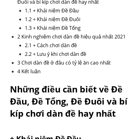
Đuôi và bí kíp chơi dàn đề hay nhất
1.1
+ Khái niệm Đề Đầu
1.2
+ Khái niệm Đề Đuôi
1.3
+ Khái niệm Đề Tổng
2
Kinh nghiệm chơi dàn đề hiệu quả nhất 2021
2.1
+ Cách chơi dàn đề
2.2
+ Lưu ý khi chơi dàn đề
3
Chơi dàn đề ở đâu có tỷ lệ ăn cao nhất
4
Kết luận
Những điều cần biết về Đề
Đầu, Đề Tổng, Đề Đuôi và bí
kíp chơi dàn đề hay nhất
+ Khái niệm Đề Đầu