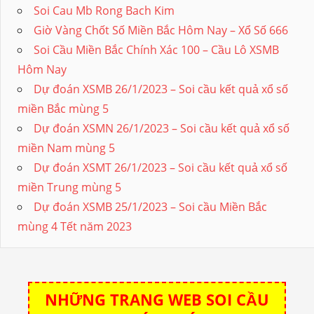
Soi Cau Mb Rong Bach Kim
Giờ Vàng Chốt Số Miền Bắc Hôm Nay – Xổ Số 666
Soi Cầu Miền Bắc Chính Xác 100 – Cầu Lô XSMB
Hôm Nay
Dự đoán XSMB 26/1/2023 – Soi cầu kết quả xổ số
miền Bắc mùng 5
Dự đoán XSMN 26/1/2023 – Soi cầu kết quả xổ số
miền Nam mùng 5
Dự đoán XSMT 26/1/2023 – Soi cầu kết quả xổ số
miền Trung mùng 5
Dự đoán XSMB 25/1/2023 – Soi cầu Miền Bắc
mùng 4 Tết năm 2023
NHỮNG TRANG WEB SOI CẦU