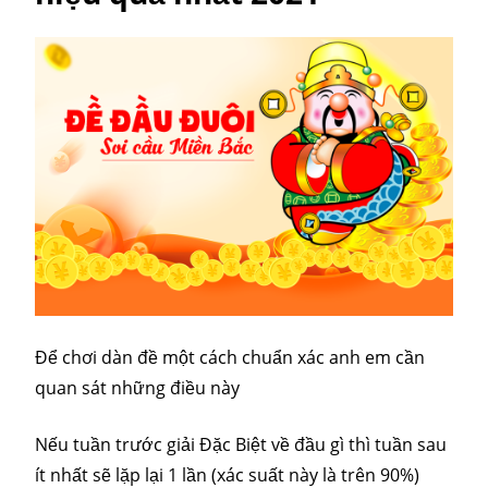
Để chơi dàn đề một cách chuẩn xác anh em cần
quan sát những điều này
Nếu tuần trước giải Đặc Biệt về đầu gì thì tuần sau
ít nhất sẽ lặp lại 1 lần (xác suất này là trên 90%)