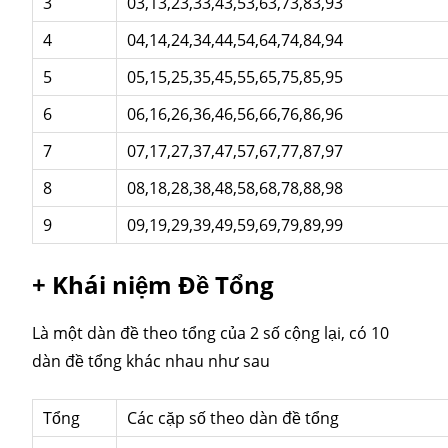
3
03,13,23,33,43,53,63,73,83,93
4
04,14,24,34,44,54,64,74,84,94
5
05,15,25,35,45,55,65,75,85,95
6
06,16,26,36,46,56,66,76,86,96
7
07,17,27,37,47,57,67,77,87,97
8
08,18,28,38,48,58,68,78,88,98
9
09,19,29,39,49,59,69,79,89,99
+ Khái niệm Đề Tổng
Là một dàn đề theo tổng của 2 số cộng lại, có 10
dàn đề tổng khác nhau như sau
Tổng
Các cặp số theo dàn đề tổng