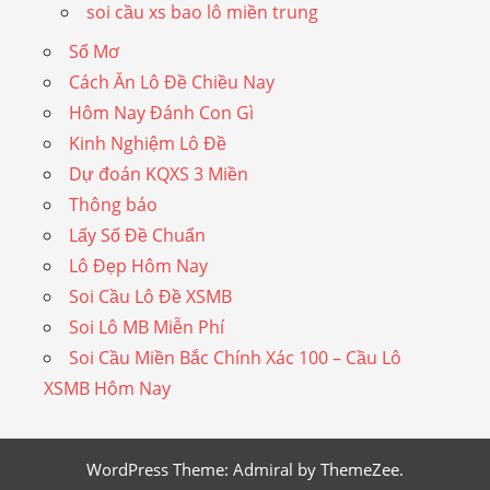
soi cầu xs bao lô miền trung
Sổ Mơ
Cách Ăn Lô Đề Chiều Nay
Hôm Nay Đánh Con Gì
Kinh Nghiệm Lô Đề
Dự đoán KQXS 3 Miền
Thông báo
Lấy Số Đề Chuẩn
Lô Đẹp Hôm Nay
Soi Cầu Lô Đề XSMB
Soi Lô MB Miễn Phí
Soi Cầu Miền Bắc Chính Xác 100 – Cầu Lô
XSMB Hôm Nay
WordPress Theme: Admiral by ThemeZee.