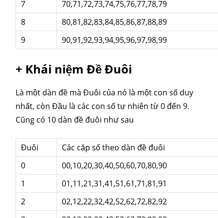
7
70,71,72,73,74,75,76,77,78,79
8
80,81,82,83,84,85,86,87,88,89
9
90,91,92,93,94,95,96,97,98,99
+ Khái niệm Đề Đuôi
Là một dàn đề mà Đuôi của nó là một con số duy
nhất, còn Đầu là các con số tự nhiên từ 0 đến 9.
Cũng có 10 dàn đề đuôi như sau
Đuôi
Các cặp số theo dàn đề đuôi
0
00,10,20,30,40,50,60,70,80,90
1
01,11,21,31,41,51,61,71,81,91
2
02,12,22,32,42,52,62,72,82,92