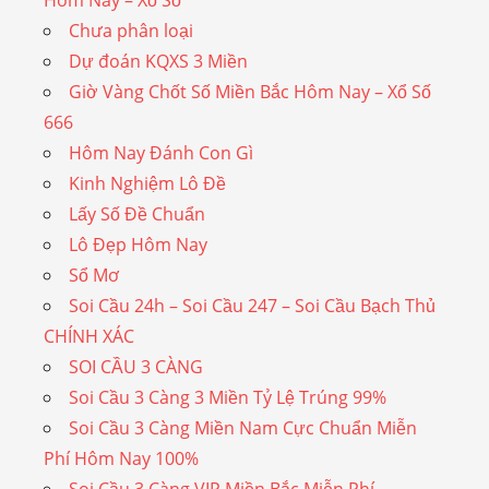
Chưa phân loại
Dự đoán KQXS 3 Miền
Giờ Vàng Chốt Số Miền Bắc Hôm Nay – Xổ Số
666
Hôm Nay Đánh Con Gì
Kinh Nghiệm Lô Đề
Lấy Số Đề Chuẩn
Lô Đẹp Hôm Nay
Sổ Mơ
Soi Cầu 24h – Soi Cầu 247 – Soi Cầu Bạch Thủ
CHÍNH XÁC
SOI CẦU 3 CÀNG
Soi Cầu 3 Càng 3 Miền Tỷ Lệ Trúng 99%
Soi Cầu 3 Càng Miền Nam Cực Chuẩn Miễn
Phí Hôm Nay 100%
Soi Cầu 3 Càng VIP Miền Bắc Miễn Phí