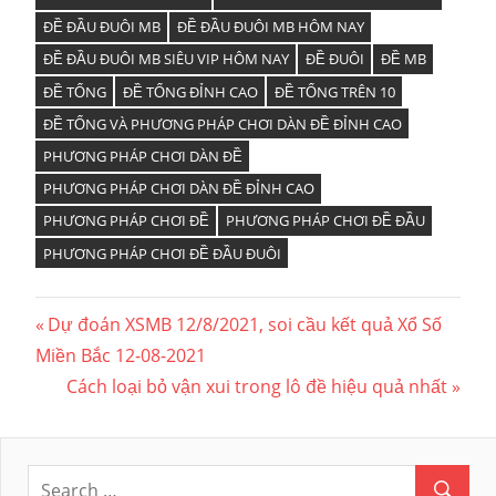
ĐỀ ĐẦU ĐUÔI MB
ĐỀ ĐẦU ĐUÔI MB HÔM NAY
ĐỀ ĐẦU ĐUÔI MB SIÊU VIP HÔM NAY
ĐỀ ĐUÔI
ĐỀ MB
ĐỀ TỔNG
ĐỀ TỔNG ĐỈNH CAO
ĐỀ TỔNG TRÊN 10
ĐỀ TỔNG VÀ PHƯƠNG PHÁP CHƠI DÀN ĐỀ ĐỈNH CAO
PHƯƠNG PHÁP CHƠI DÀN ĐỀ
PHƯƠNG PHÁP CHƠI DÀN ĐỀ ĐỈNH CAO
PHƯƠNG PHÁP CHƠI ĐỀ
PHƯƠNG PHÁP CHƠI ĐỀ ĐẦU
PHƯƠNG PHÁP CHƠI ĐỀ ĐẦU ĐUÔI
Điều
Previous
Dự đoán XSMB 12/8/2021, soi cầu kết quả Xổ Số
Post:
Miền Bắc 12-08-2021
hướng
Next
Cách loại bỏ vận xui trong lô đề hiệu quả nhất
bài
Post:
viết