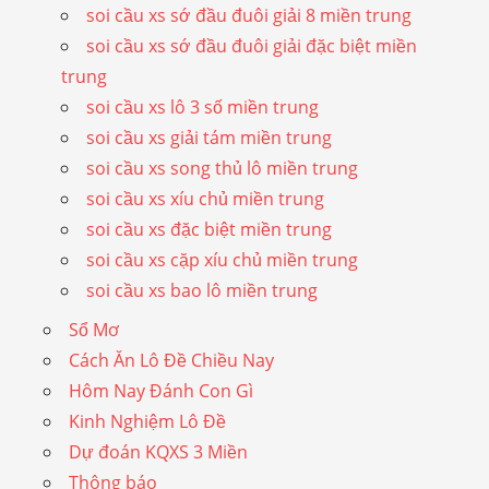
soi cầu xs sớ đầu đuôi giải 8 miền trung
soi cầu xs sớ đầu đuôi giải đặc biệt miền
trung
soi cầu xs lô 3 số miền trung
soi cầu xs giải tám miền trung
soi cầu xs song thủ lô miền trung
soi cầu xs xíu chủ miền trung
soi cầu xs đặc biệt miền trung
soi cầu xs cặp xíu chủ miền trung
soi cầu xs bao lô miền trung
Sổ Mơ
Cách Ăn Lô Đề Chiều Nay
Hôm Nay Đánh Con Gì
Kinh Nghiệm Lô Đề
Dự đoán KQXS 3 Miền
Thông báo