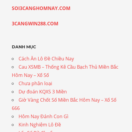
SOI3CANGHOMNAY.COM
3CANGWIN288.COM
DANH MỤC
Cách Ăn Lô Đề Chiều Nay
Cau XSMB – Thống Kê Cầu Bạch Thủ Miền Bắc
Hôm Nay – Xổ Số
Chưa phân loại
Dự đoán KQXS 3 Miền
Giờ Vàng Chốt Số Miền Bắc Hôm Nay – Xổ Số
666
Hôm Nay Đánh Con Gì
Kinh Nghiệm Lô Đề