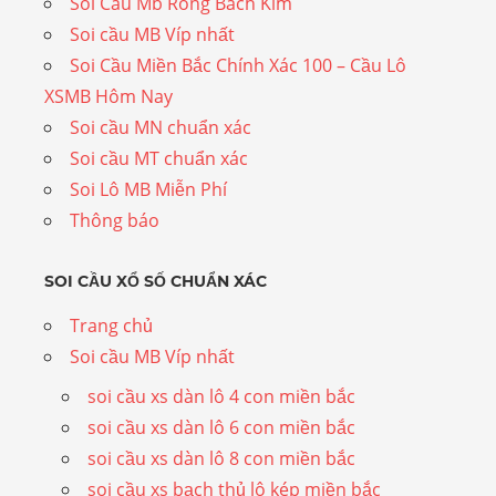
Soi Cau Mb Rong Bach Kim
Soi cầu MB Víp nhất
Soi Cầu Miền Bắc Chính Xác 100 – Cầu Lô
XSMB Hôm Nay
Soi cầu MN chuẩn xác
Soi cầu MT chuẩn xác
Soi Lô MB Miễn Phí
Thông báo
SOI CẦU XỔ SỐ CHUẨN XÁC
Trang chủ
Soi cầu MB Víp nhất
soi cầu xs dàn lô 4 con miền bắc
soi cầu xs dàn lô 6 con miền bắc
soi cầu xs dàn lô 8 con miền bắc
soi cầu xs bạch thủ lô kép miền bắc