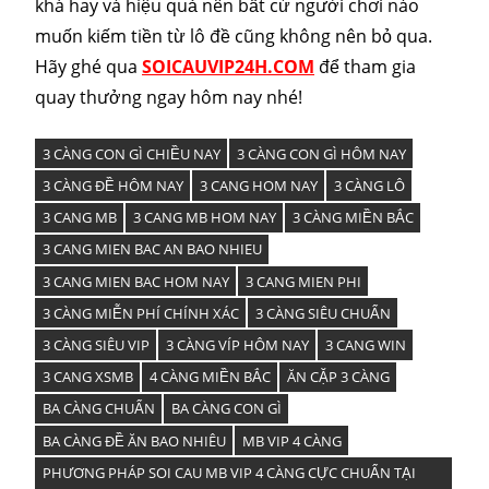
khá hay và hiệu quả nên bất cứ người chơi nào
muốn kiếm tiền từ lô đề cũng không nên bỏ qua.
Hãy ghé qua
SOICAUVIP24H.COM
để tham gia
quay thưởng ngay hôm nay nhé!
3 CÀNG CON GÌ CHIỀU NAY
3 CÀNG CON GÌ HÔM NAY
3 CÀNG ĐỀ HÔM NAY
3 CANG HOM NAY
3 CÀNG LÔ
3 CANG MB
3 CANG MB HOM NAY
3 CÀNG MIỀN BẮC
3 CANG MIEN BAC AN BAO NHIEU
3 CANG MIEN BAC HOM NAY
3 CANG MIEN PHI
3 CÀNG MIỄN PHÍ CHÍNH XÁC
3 CÀNG SIÊU CHUẨN
3 CÀNG SIÊU VIP
3 CÀNG VÍP HÔM NAY
3 CANG WIN
3 CANG XSMB
4 CÀNG MIỀN BẮC
ĂN CẶP 3 CÀNG
BA CÀNG CHUẨN
BA CÀNG CON GÌ
BA CÀNG ĐỀ ĂN BAO NHIÊU
MB VIP 4 CÀNG
PHƯƠNG PHÁP SOI CAU MB VIP 4 CÀNG CỰC CHUẨN TẠI