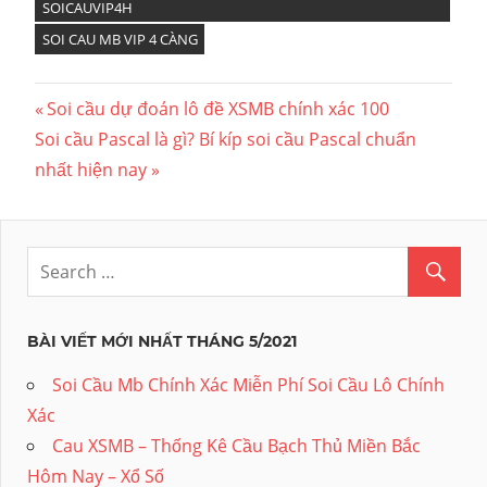
SOICAUVIP4H
SOI CAU MB VIP 4 CÀNG
Điều
Previous
Soi cầu dự đoán lô đề XSMB chính xác 100
Next
Post:
Soi cầu Pascal là gì? Bí kíp soi cầu Pascal chuẩn
hướng
Post:
nhất hiện nay
bài
viết
BÀI VIẾT MỚI NHẤT THÁNG 5/2021
Soi Cầu Mb Chính Xác Miễn Phí Soi Cầu Lô Chính
Xác
Cau XSMB – Thống Kê Cầu Bạch Thủ Miền Bắc
Hôm Nay – Xổ Số