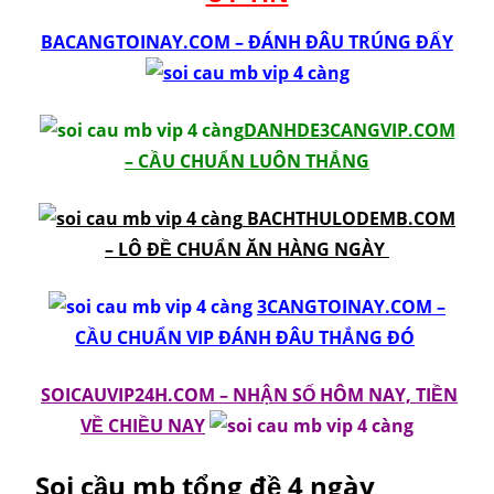
BACANGTOINAY.COM – ĐÁNH ĐÂU TRÚNG ĐẤY
DANHDE3CANGVIP.COM
– CẦU CHUẨN LUÔN THẮNG
BACHTHULODEMB.COM
– LÔ ĐỀ CHUẨN ĂN HÀNG NGÀY
3CANGTOINAY.COM –
CẦU CHUẨN VIP ĐÁNH ĐÂU THẮNG ĐÓ
SOICAUVIP24H.COM – NHẬN SỐ HÔM NAY, TIỀN
VỀ CHIỀU NAY
Soi cầu mb tổng đề 4 ngày