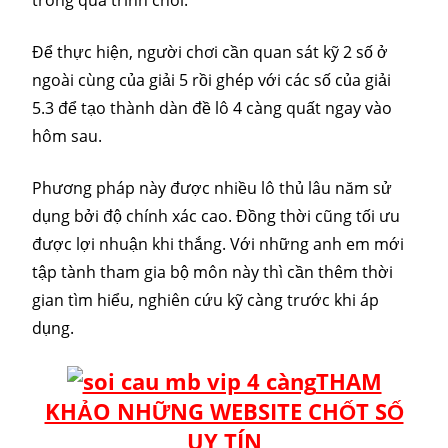
Để thực hiện, người chơi cần quan sát kỹ 2 số ở
ngoài cùng của giải 5 rồi ghép với các số của giải
5.3 để tạo thành dàn đề lô 4 càng quất ngay vào
hôm sau.
Phương pháp này được nhiều lô thủ lâu năm sử
dụng bởi độ chính xác cao. Đồng thời cũng tối ưu
được lợi nhuận khi thắng. Với những anh em mới
tập tành tham gia bộ môn này thì cần thêm thời
gian tìm hiểu, nghiên cứu kỹ càng trước khi áp
dụng.
THAM
KHẢO NHỮNG WEBSITE CHỐT SỐ
UY TÍN