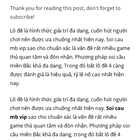
Thank you for reading this post, don't forget to
subscribe!
Lô đề là hình thức giải trí đa dạng, cuốn hút người
chơi nên được ưa chuộng nhất hiện nay. Soi cau
mb vip sao cho chuẩn xác là vấn đề rất nhiều game
thủ quan tâm và đón nhận. Phương pháp soi cầu
miền Bắc khá đa dạng. Trong đó bắt lô đề 4 càng
được đánh giá là hiệu quả, tỷ lệ nổ cao nhất hiện
nay.
Lô đề là hình thức giải trí đa dạng, cuốn hút người
chơi nên được ưa chuộng nhất hiện nay.
Soi cau
mb vip
sao cho chuẩn xác là vấn đề rất nhiều
game thủ quan tâm và đón nhận. Phương pháp soi
cầu miền Bắc khá đa dạng, trong đó bắt lô đề 4