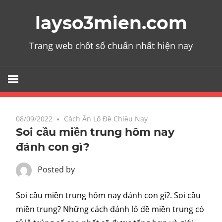
Skip
layso3mien.com
to
content
Trang web chốt số chuẩn nhất hiện nay
08/09/2022
Cách Ăn Lô Đề Chiều Nay
Soi cầu miền trung hôm nay
đánh con gì?
Posted by
Soi cầu miền trung hôm nay đánh con gì?. Soi cầu
miền trung? Những cách đánh lô đề miền trung có