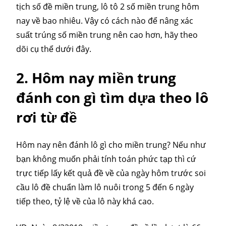
tịch số đề miền trung, lô tô 2 số miền trung hôm
nay về bao nhiêu. Vậy có cách nào để nâng xác
suất trúng số miền trung nên cao hơn, hãy theo
dõi cụ thể dưới đây.
2. Hôm nay miền trung
đánh con gì tìm dựa theo lô
rơi từ đề
Hôm nay nên đánh lô gì cho miền trung? Nếu như
bạn không muốn phải tính toán phức tạp thì cứ
trực tiếp lấy kết quả đề về của ngày hôm trước soi
cầu lô đề chuẩn làm lô nuôi trong 5 đến 6 ngày
tiếp theo, tỷ lệ về của lô này khá cao.