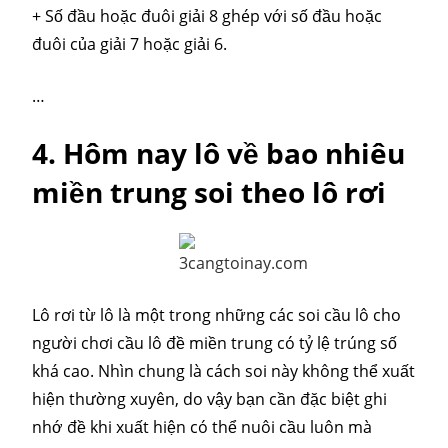
+ Số đầu hoặc đuôi giải 8 ghép với số đầu hoặc
đuôi của giải 7 hoặc giải 6.
…
4. Hôm nay lô về bao nhiêu
miền trung soi theo lô rơi
Lô rơi từ lô là một trong những các soi cầu lô cho
người chơi cầu lô đề miền trung có tỷ lệ trúng số
khá cao. Nhìn chung là cách soi này không thể xuất
hiện thường xuyên, do vậy bạn cần đặc biệt ghi
nhớ đề khi xuất hiện có thể nuôi cầu luôn mà