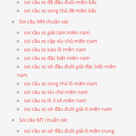
soi cầu xs đề đầu đuôi miền bắc
soi cầu xs song thủ đề miền bắc
Soi cầu MN chuẩn xác
soi cầu xs giải tám miền nam
soi cầu xs cặp xíu chủ miền nam
soi cầu xs bao lô miền nam
soi cầu xs đặc biệt miền nam
soi cầu xs sớ đầu đuôi giải đặc biệt miền
nam
soi cầu xs song thủ lô miền nam
soi cầu xs xíu chủ miền nam
soi cầu xs lô 3 số miền nam
soi cầu xs sớ đầu đuôi giải 8 miền nam
Soi cầu MT chuẩn xác
soi cầu xs sớ đầu đuôi giải 8 miền trung