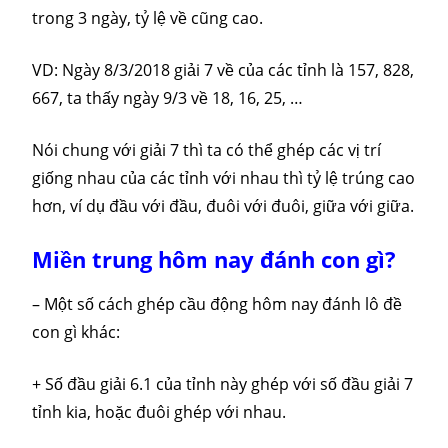
trong 3 ngày, tỷ lệ về cũng cao.
VD: Ngày 8/3/2018 giải 7 về của các tỉnh là 157, 828,
667, ta thấy ngày 9/3 về 18, 16, 25, …
Nói chung với giải 7 thì ta có thể ghép các vị trí
giống nhau của các tỉnh với nhau thì tỷ lệ trúng cao
hơn, ví dụ đầu với đầu, đuôi với đuôi, giữa với giữa.
Miền trung hôm nay đánh con gì?
– Một số cách ghép cầu động hôm nay đánh lô đề
con gì khác:
+ Số đầu giải 6.1 của tỉnh này ghép với số đầu giải 7
tỉnh kia, hoặc đuôi ghép với nhau.