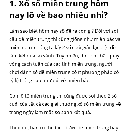
1. Xổ số miền trung hôm
nay lô về bao nhiêu nhỉ?
Làm sao biết hôm nay số đề ra con gì? Đối với soi
cầu đề miền trung thì cũng giống như miền bắc và
miền nam, chúng ta lấy 2 số cuối giải đặc biệt đề
làm kết quả so sánh. Tuy nhiên, do tính chất quay
vòng cách tuần của các tỉnh miền trung, người
chơi đánh số đề miền trung có ít phương pháp có
tỷ lệ trúng cao như đối với miền bắc.
Còn lô tô miền trung thì cũng được soi theo 2 số
cuối của tất cả các giải thưởng xổ số miền trung về
trong ngày làm mốc so sánh kết quả.
Theo đó, bạn có thể biết được đề miền trung hay