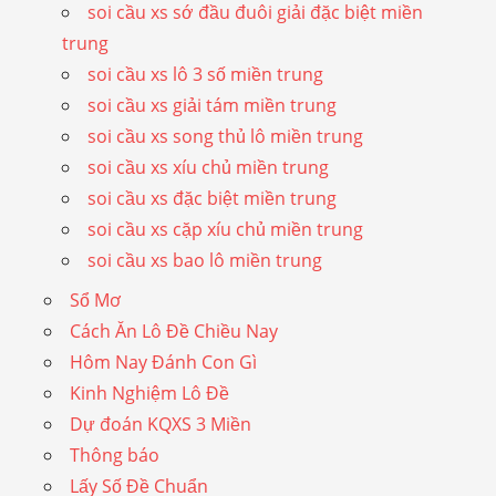
soi cầu xs sớ đầu đuôi giải đặc biệt miền
trung
soi cầu xs lô 3 số miền trung
soi cầu xs giải tám miền trung
soi cầu xs song thủ lô miền trung
soi cầu xs xíu chủ miền trung
soi cầu xs đặc biệt miền trung
soi cầu xs cặp xíu chủ miền trung
soi cầu xs bao lô miền trung
Sổ Mơ
Cách Ăn Lô Đề Chiều Nay
Hôm Nay Đánh Con Gì
Kinh Nghiệm Lô Đề
Dự đoán KQXS 3 Miền
Thông báo
Lấy Số Đề Chuẩn