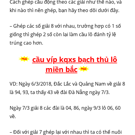
Cách ghép cầu động theo các giải như thế nào, và
khi nào thì nên ghép, bạn hãy theo dõi dưới đây.
– Ghép các số giải 8 với nhau, trường hợp có 1 số
giống thì ghép 2 số còn lại làm cầu lô đánh tỷ lệ
trúng cao hơn.
cầu víp kqxs bạch thủ lô
miền bắc
VD: Ngày 6/3/2018, Đắc Lắc và Quảng Nam về giải 8
là 94, 93, ta thấy 43 về đài Đà Nẵng ngày 7/3.
Ngày 7/3 giải 8 các đài là 04, 86, ngày 9/3 lô 06, 60
về.
– Đối với giải 7 ghép lại với nhau thì ta có thể nuôi