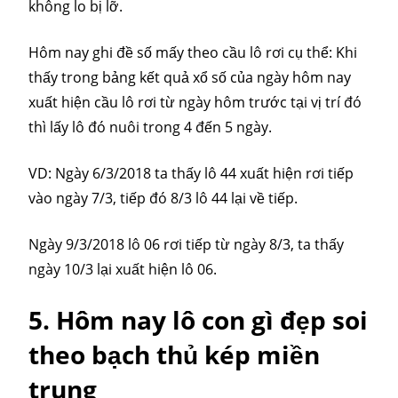
không lo bị lỡ.
Hôm nay ghi đề số mấy theo cầu lô rơi cụ thể: Khi
thấy trong bảng kết quả xổ số của ngày hôm nay
xuất hiện cầu lô rơi từ ngày hôm trước tại vị trí đó
thì lấy lô đó nuôi trong 4 đến 5 ngày.
VD: Ngày 6/3/2018 ta thấy lô 44 xuất hiện rơi tiếp
vào ngày 7/3, tiếp đó 8/3 lô 44 lại về tiếp.
Ngày 9/3/2018 lô 06 rơi tiếp từ ngày 8/3, ta thấy
ngày 10/3 lại xuất hiện lô 06.
5. Hôm nay lô con gì đẹp soi
theo bạch thủ kép miền
trung