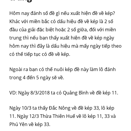
Hôm nay đánh số đề gì nếu xuất hiện đề về kép?
Khác với miền bắc có dấu hiệu đề về kép là 2 số
đầu của giải đặc biệt hoặc 2 số giữa, đối với miền
trung thì nếu bạn thấy xuất hiện đề về kép ngày
hôm nay thì đây là dấu hiệu mà mấy ngày tiếp theo
có thể tiếp tục có đề về kép.
Ngoài ra bạn có thể nuôi kép đề này làm lô đánh
trong 4 đến 5 ngày sẽ về.
VD: Ngày 8/3/2018 ta có Quảng Bình về đề kép 11.
Ngày 10/3 ta thấy Đắc Nông về đề kép 33, lô kép
11. Ngày 12/3 Thừa Thiên Huế về lô kép 11, 33 và
Phú Yên về kép 33.