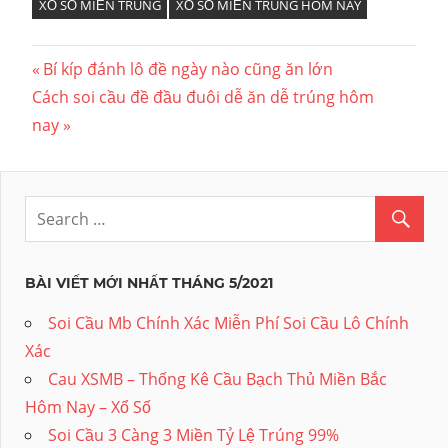
XỔ SỐ MIỀN TRUNG
XỔ SỐ MIỀN TRUNG HÔM NAY
Điều
Previous
Bí kíp đánh lô đề ngày nào cũng ăn lớn
Next
Post:
Cách soi cầu đề đầu đuôi dễ ăn dễ trúng hôm
hướng
Post:
nay
bài
viết
BÀI VIẾT MỚI NHẤT THÁNG 5/2021
Soi Cầu Mb Chính Xác Miễn Phí Soi Cầu Lô Chính
Xác
Cau XSMB – Thống Kê Cầu Bạch Thủ Miền Bắc
Hôm Nay – Xổ Số
Soi Cầu 3 Càng 3 Miền Tỷ Lệ Trúng 99%