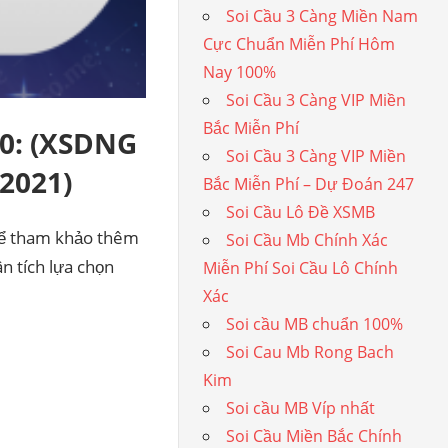
Soi Cầu 3 Càng Miền Nam
Cực Chuẩn Miễn Phí Hôm
Nay 100%
Soi Cầu 3 Càng VIP Miền
Bắc Miễn Phí
10: (XSDNG
Soi Cầu 3 Càng VIP Miền
2021)
Bắc Miễn Phí – Dự Đoán 247
Soi Cầu Lô Đề XSMB
hể tham khảo thêm
Soi Cầu Mb Chính Xác
n tích lựa chọn
Miễn Phí Soi Cầu Lô Chính
Xác
Soi cầu MB chuẩn 100%
Soi Cau Mb Rong Bach
Kim
Soi cầu MB Víp nhất
Soi Cầu Miền Bắc Chính