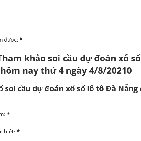
ìm được:
*
Tham khảo soi cầu dự đoán xổ s
hôm nay thứ 4 ngày 4/8/20210
ố soi cầu dự đoán xổ số lô tô Đà Nẵng
m: *
c biệt: *