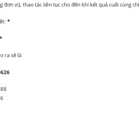
ng đơn vị), thao tác liên tục cho đến khi kết quả cuối cùng ch
iệt:
*
*
o ra sẽ là
7626
388
16
7