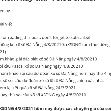
ed by
ài viết
for reading this post, don't forget to subscribe!
hống kê xổ số Đà Nẵng 4/8/20210: (XSDNG tạm thời dừng 
21)
m khảo giải đặc biệt xổ số Đà Nẵng ngày 4/8/20210
oi cầu Pascal xổ số Đà Nẵng ngày 4/8/20210
ham khảo soi cầu dự đoán xổ số Đà Nẵng hôm nay thứ 4 
t số soi cầu dự đoán xổ số lô tô Đà Nẵng chính xác nhất
em lại kết quả xổ số Đà Nẵng 24/7/2021
uay thử soi cầu xổ số XSDNG ngày 4/8/20210
XSDNG 4/8/2021 hôm nay được các chuyên gia của so