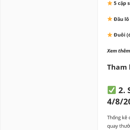
5 cặp s
Đầu lô 
Đuôi (đ
Xem thêm 
Tham k
2. 
4/8/2
Thống kê c
quay thưởn