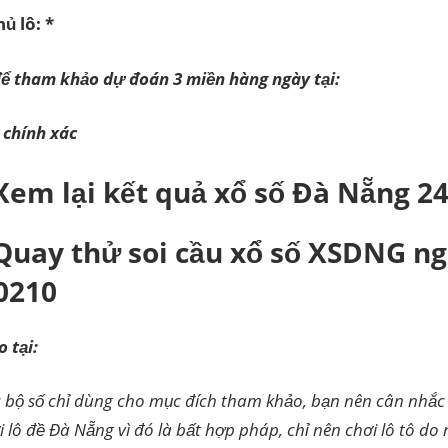
ủ lô: *
để tham khảo dự đoán 3 miền hàng ngày tại:
ô chính xác
Xem lại kết quả xổ số Đà Nẵng 2
Quay thử soi cầu xổ số XSDNG n
0210
 tại:
 bộ số chỉ dùng cho mục đích tham khảo, bạn nên cân nhắc 
 lô đề Đà Nẵng vì đó là bất hợp pháp, chỉ nên chơi lô tô d