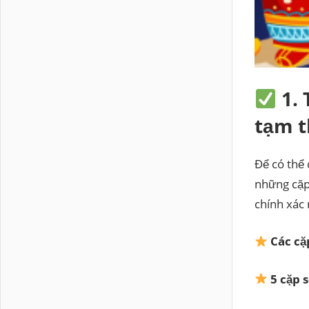
1. 
tạm t
Để có thể
những cặp
chính xác 
Các cặp
5 cặp s