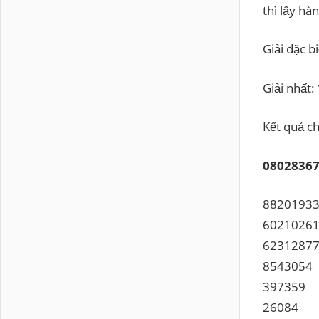
thì lấy hà
Giải đặc b
Giải nhất:
Kết quả ch
080283
6
8820193
6021026
6231287
8543054
397359
26084