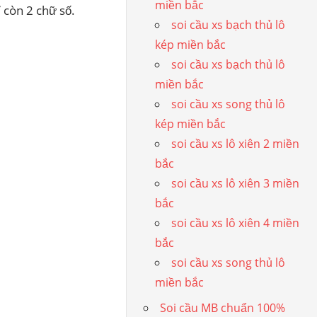
miền bắc
ỉ còn 2 chữ số.
soi cầu xs bạch thủ lô
kép miền bắc
soi cầu xs bạch thủ lô
miền bắc
soi cầu xs song thủ lô
kép miền bắc
soi cầu xs lô xiên 2 miền
bắc
soi cầu xs lô xiên 3 miền
bắc
soi cầu xs lô xiên 4 miền
bắc
soi cầu xs song thủ lô
miền bắc
Soi cầu MB chuẩn 100%