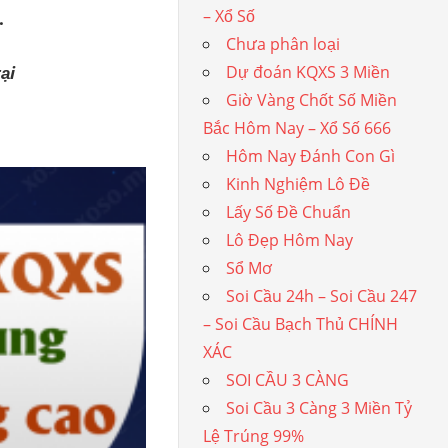
– Xổ Số
.
Chưa phân loại
ại
Dự đoán KQXS 3 Miền
Giờ Vàng Chốt Số Miền
Bắc Hôm Nay – Xổ Số 666
Hôm Nay Đánh Con Gì
Kinh Nghiệm Lô Đề
Lấy Số Đề Chuẩn
Lô Đẹp Hôm Nay
Sổ Mơ
Soi Cầu 24h – Soi Cầu 247
– Soi Cầu Bạch Thủ CHÍNH
XÁC
SOI CẦU 3 CÀNG
Soi Cầu 3 Càng 3 Miền Tỷ
Lệ Trúng 99%