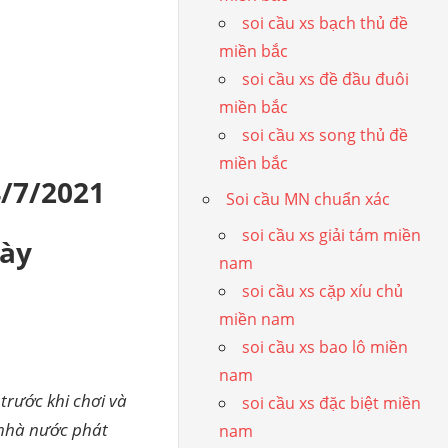
soi cầu xs bạch thủ đề
miền bắc
soi cầu xs đề đầu đuôi
miền bắc
soi cầu xs song thủ đề
miền bắc
4/7/2021
Soi cầu MN chuẩn xác
soi cầu xs giải tám miền
gày
nam
soi cầu xs cặp xíu chủ
miền nam
soi cầu xs bao lô miền
nam
trước khi chơi và
soi cầu xs đặc biệt miền
o nhà nước phát
nam