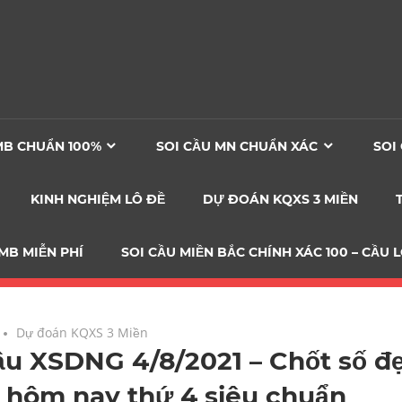
MB CHUẨN 100%
SOI CẦU MN CHUẨN XÁC
SOI
KINH NGHIỆM LÔ ĐỀ
DỰ ĐOÁN KQXS 3 MIỀN
 MB MIỄN PHÍ
SOI CẦU MIỀN BẮC CHÍNH XÁC 100 – CẦU
Dự đoán KQXS 3 Miền
ầu XSDNG 4/8/2021 – Chốt số đ
 hôm nay thứ 4 siêu chuẩn