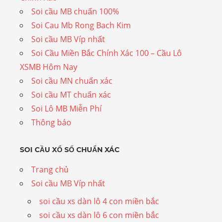
Soi cầu MB chuẩn 100%
Soi Cau Mb Rong Bach Kim
Soi cầu MB Víp nhất
Soi Cầu Miền Bắc Chính Xác 100 – Cầu Lô
XSMB Hôm Nay
Soi cầu MN chuẩn xác
Soi cầu MT chuẩn xác
Soi Lô MB Miễn Phí
Thông báo
SOI CẦU XỔ SỐ CHUẨN XÁC
Trang chủ
Soi cầu MB Víp nhất
soi cầu xs dàn lô 4 con miền bắc
soi cầu xs dàn lô 6 con miền bắc