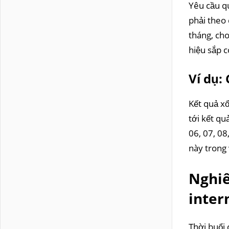
Yêu cầu q
phải theo 
tháng, cho
hiệu sắp c
Ví dụ:
Kết quả xổ
tới kết qu
06, 07, 08
này trong 
Nghiê
inter
Thời buổi 