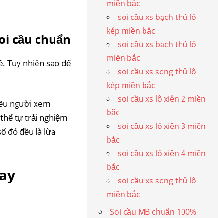
miền bắc
soi cầu xs bạch thủ lô
kép miền bắc
soi cầu chuẩn
soi cầu xs bạch thủ lô
miền bắc
ề. Tuy nhiên sao để
soi cầu xs song thủ lô
kép miền bắc
soi cầu xs lô xiên 2 miền
hiều người xem
bắc
thể tự trải nghiệm
soi cầu xs lô xiên 3 miền
ố đó đều là lừa
bắc
soi cầu xs lô xiên 4 miền
bắc
nay
soi cầu xs song thủ lô
miền bắc
Soi cầu MB chuẩn 100%