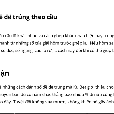
ề dễ trúng theo cầu
ều cầu lô khác nhau và cách ghép khác nhau hiện nay trong
hành từ những số của giải hôm trước ghép lại. Nếu hôm sau
số dọc, số ngang, cầu lô rơi,… cách này đôi khi có thể giúp
.
uận
à những cách đánh số đề dễ trúng mà Ku Bet giới thiệu cho
khuyên bạn dù có nắm chắc thắng bao nhiêu % đi nữa cũng 
ào đây. Tuyệt đối không vay mượn, không khiến nó gây ảnh 