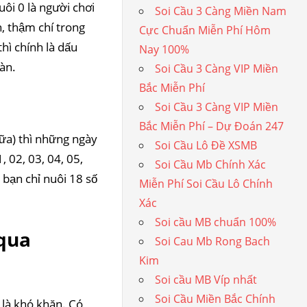
ôi 0 là người chơi
Soi Cầu 3 Càng Miền Nam
n, thậm chí trong
Cực Chuẩn Miễn Phí Hôm
thì chính là dấu
Nay 100%
dàn.
Soi Cầu 3 Càng VIP Miền
Bắc Miễn Phí
Soi Cầu 3 Càng VIP Miền
Bắc Miễn Phí – Dự Đoán 247
iữa) thì những ngày
Soi Cầu Lô Đề XSMB
, 02, 03, 04, 05,
Soi Cầu Mb Chính Xác
ì bạn chỉ nuôi 18 số
Miễn Phí Soi Cầu Lô Chính
Xác
Soi cầu MB chuẩn 100%
 qua
Soi Cau Mb Rong Bach
Kim
Soi cầu MB Víp nhất
Soi Cầu Miền Bắc Chính
 là khó khăn. Có