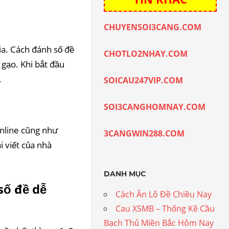
CHUYENSOI3CANG.COM
ia. Cách đánh số đề
CHOTLO2NHAY.COM
 gạo. Khi bắt đầu
.
SOICAU247VIP.COM
SOI3CANGHOMNAY.COM
online cũng như
3CANGWIN288.COM
i viết của nhà
DANH MỤC
số đề dễ
Cách Ăn Lô Đề Chiều Nay
Cau XSMB – Thống Kê Cầu
Bạch Thủ Miền Bắc Hôm Nay