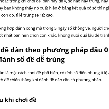
hoặc trong khi chơi đề, bạn hãy để ý, số nào hay trúng, hay 
ày bạn không thấy nó xuất hiện ở bảng kết quả xổ số thì n
con đó, tỉ lệ trúng sẽ rất cao.
ờng hợp đánh xong mà trong 5 ngày số không về, người ch
ốt nhất bạn nên chọn con khác, không nuôi quá lâu để tránh
đề dàn theo phương pháp đầu 0 
đánh số đề dễ trúng
n là một cách chơi đề phổ biến, có tính cổ điển nhưng tỉ lệ ă
h để chiến thắng khi đánh đề dàn cần có phương pháp.
u khi chơi đề