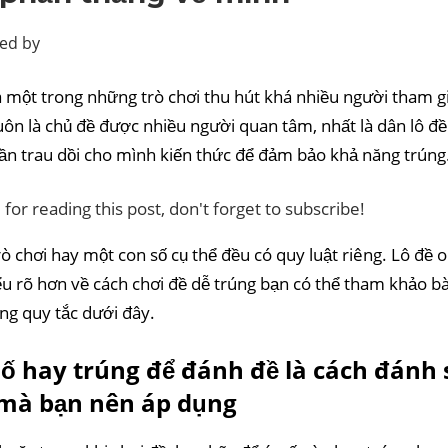
ed by
à một trong những trò chơi thu hút khá nhiều người tham g
uôn là chủ đề được nhiều người quan tâm, nhất là dân lô đề
cần trau dồi cho mình kiến thức để đảm bảo khả năng trúng
for reading this post, don't forget to subscribe!
ò chơi hay một con số cụ thể đều có quy luật riêng. Lô đề 
ểu rõ hơn về cách chơi đề dễ trúng bạn có thể tham khảo bà
ng quy tắc dưới đây.
ố hay trúng để đánh đề là cách đánh 
mà bạn nên áp dụng