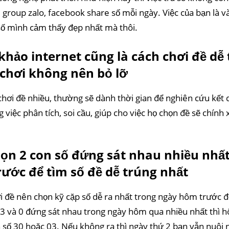
 group zalo, facebook share số mỗi ngày. Việc của bạn là 
số mình cảm thấy đẹp nhất mà thôi.
hảo internet cũng là cách chơi đề dễ
chơi không nên bỏ lỡ
hơi đề nhiều, thường sẽ dành thời gian để nghiên cứu kết 
 việc phân tích, soi cầu, giúp cho việc họ chọn đề sẽ chính 
ọn 2 con số đứng sát nhau nhiều nhấ
ước để tìm số đề dễ trúng nhất
i đề nên chọn kỹ cặp số dễ ra nhất trong ngày hôm trước 
 3 và 0 đứng sát nhau trong ngày hôm qua nhiều nhất thì 
 số 30 hoặc 03. Nếu không ra thì ngày thứ 2 bạn vẫn nuôi