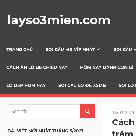
Skip
to
layso3mien.com
content
TRANG CHỦ
SOI CẦU MB VÍP NHẤT
SOI CẦU 
CÁCH ĂN LÔ ĐỀ CHIỀU NAY
HÔM NAY ĐÁNH CON GÌ
LÔ ĐẸP HÔM NAY
SOI CẦU LÔ ĐỀ XSMB
SOI LÔ
16/09/2021
Cách 
BÀI VIẾT MỚI NHẤT THÁNG 5/2021
trăm