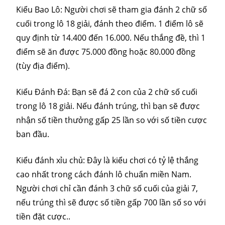
Kiểu Bao Lô: Người chơi sẽ tham gia đánh 2 chữ số
cuối trong lô 18 giải, đánh theo điểm. 1 điểm lô sẽ
quy định từ 14.400 đến 16.000. Nếu thắng đề, thì 1
điểm sẽ ăn được 75.000 đồng hoặc 80.000 đồng
(tùy địa điểm).
Kiểu Đánh Đá: Bạn sẽ đá 2 con của 2 chữ số cuối
trong lô 18 giải. Nếu đánh trúng, thì bạn sẽ được
nhận số tiền thưởng gấp 25 lần so với số tiền cược
ban đầu.
Kiểu đánh xỉu chủ: Đây là kiểu chơi có tỷ lệ thắng
cao nhất trong cách đánh lô chuẩn miền Nam.
Người chơi chỉ cần đánh 3 chữ số cuối của giải 7,
nếu trúng thì sẽ được số tiền gấp 700 lần số so với
tiền đặt cược..