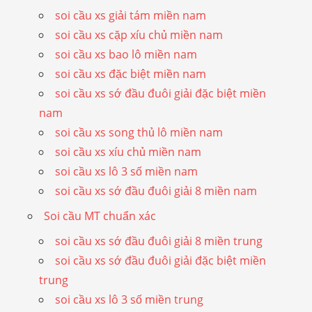
soi cầu xs giải tám miền nam
soi cầu xs cặp xíu chủ miền nam
soi cầu xs bao lô miền nam
soi cầu xs đặc biệt miền nam
soi cầu xs sớ đầu đuôi giải đặc biệt miền
nam
soi cầu xs song thủ lô miền nam
soi cầu xs xíu chủ miền nam
soi cầu xs lô 3 số miền nam
soi cầu xs sớ đầu đuôi giải 8 miền nam
Soi cầu MT chuẩn xác
soi cầu xs sớ đầu đuôi giải 8 miền trung
soi cầu xs sớ đầu đuôi giải đặc biệt miền
trung
soi cầu xs lô 3 số miền trung