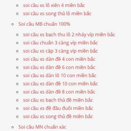
soi cầu xs lô xiên 4 miền bắc
soi cầu xs song thủ lô miền bắc
Soi cầu MB chuẩn 100%
soi cầu xs bạch thu lô 2 nháy víp miền bắc
soi cầu chuẩn 3 càng víp miền bắc
soi cầu xs cặp 3 càng víp miền bắc
soi cầu xs dàn đề 4 con miền bắc
soi cầu xs dàn đề 6 con miền bắc
soi cầu xs dàn lô 10 con miền bắc
soi cầu xs dàn đề 10 con miền bắc
soi cầu xs dàn đề 8 con miền bắc
soi cầu xs bạch thủ đề miền bắc
soi cầu xs đề đầu đuôi miền bắc
soi cầu xs song thủ đề miền bắc
Soi cầu MN chuẩn xác