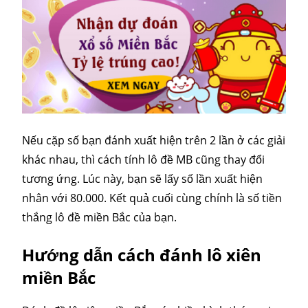
Nếu cặp số bạn đánh xuất hiện trên 2 lần ở các giải
khác nhau, thì cách tính lô đề MB cũng thay đổi
tương ứng. Lúc này, bạn sẽ lấy số lần xuất hiện
nhân với 80.000. Kết quả cuối cùng chính là số tiền
thắng lô đề miền Bắc của bạn.
Hướng dẫn cách đánh lô xiên
miền Bắc