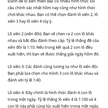
Đánh đề lô xiên miền Bắc có nhiều hình thức soi
cầu chính xác nhất hôm nay cũng như hình thức
chơi khác nhau. Bạn có thể chọn đánh lô xiên 2, lô
xiên 3 hay lô xiên 4 tùy ý.
Lô xiên 2 (xiên đôi): Bạn sẽ chọn ra 2 con lô khác
nhau và bắt đầu đánh theo căp. Tỷ lệ thắng đề của
xiên đôi là 1:10. Nếu trong kết quả 2 con lô đều
xuất hiện, thì bạn sẽ được thắng giải ngày hôm đó.
Lô xiên 3: Các đánh cũng tương tự như lô xiên đôi.
Bạn phải lựa chọn cho mình 3 con lô khác nhau và
đánh với tỷ lệ 1:40.
Lô xiên 4: Đây chính là hình thức đánh 4 con lô
trong một ngày. Tỷ lệ thắng lô xiên 4 là 1:100 và 4
con lô này phải cùng lúc xuất hiện trong một ngày.