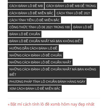
CÁCH ĐÁNH LÔ ĐỀ MB
CÁCH ĐÁNH LÔ ĐỀ MB DỄ TRÚNG
CÁCH ĐÁNH LÔ ĐỀ MIỀN BẮC
CÁCH TÍNH LÔ ĐỀ 2021
CÁCH TÍNH TIỀN LÔ ĐỀ MIỀN BẮC
CÔNG THỨC TÍNH LÔ DE 2021 TRÚNG 100
ĐÁNH LÔ ĐỀ
ĐÁNH LÔ ĐỀ CHUẨN
ĐÁNH LÔ ĐỀ CHUẨN NHẤT MÀ BẠN KHÔNG BIẾT
HƯỚNG DẪN CÁCH ĐÁNH LÔ ĐỀ
NHỮNG CÁCH ĐÁNH LÔ ĐỀ CHUẨN
NHỮNG CÁCH ĐÁNH LÔ ĐỀ CHUẨN NHẤT
NHỮNG CÁCH ĐÁNH LÔ ĐỀ CHUẨN NHẤT MÀ BẠN KHÔNG
BIẾT
PHƯƠNG PHÁP TÍNH LÔ CHUẨN ĐÁNH HÀNG NGÀY
XEM CÁCH ĐÁNH LÔ ĐỀ MIỀN BẮC
Điều
Previous
Bật mí cách tính lô đề xsmb hôm nay đẹp nhất