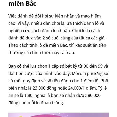
miền Bắc
Việc đánh đề đòi hỏi sự kiên nhẫn và mạo hiểm
cao. Vì vậy, nhiều dân chơi lại ưa thích đánh lô và
nghiên cứu cách đánh lô chuẩn. Chơi lô là cách
đánh đề dựa vào 2 số cuối cùng của tất cả các giải.
Theo cách tính lô đề miền Bắc, thì xác suất ăn tiền
thưởng của hình thức này rất cao.
Bạn có thể lựa chọn 1 cặp số bất kỳ từ 00 đến 99 và
đặt tiền cược của mình vào đấy. Mỗi địa phương sẽ
có một quy định về số tiền đánh cho 1 điểm lô. Phổ
biến nhất là 23.000 đồng hoăc 24.000/1 điểm. Tỷ lệ
ăn sẽ là 1:80, nghĩa là bạn sẽ nhận được 80.000
đồng cho mỗi lô đoán trúng.