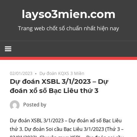
Skip
layso3mien.com
to
content
Trang web chốt số chuẩn nhất hiện nay
02/01/2023
Dự đoán KQXS 3 Miền
Dự đoán XSBL 3/1/2023 – Dự
đoán xổ số Bạc Liêu thứ 3
Posted by
Dự đoán XSBL 3/1/2023 – Dự đoán xổ số Bạc Liêu
thứ 3. Dự đoán Soi cầu Bạc Liêu 3/1/2023 (Thứ 3 –