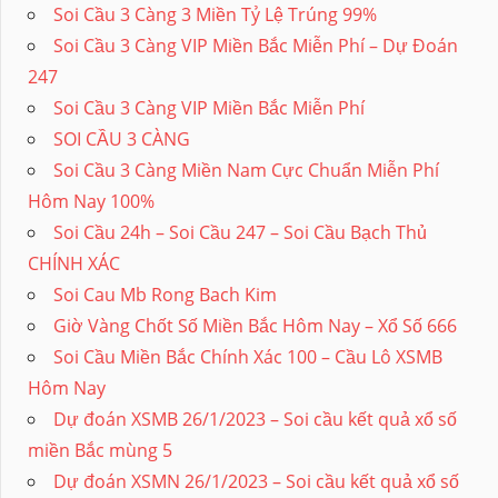
Soi Cầu 3 Càng 3 Miền Tỷ Lệ Trúng 99%
Soi Cầu 3 Càng VIP Miền Bắc Miễn Phí – Dự Đoán
247
Soi Cầu 3 Càng VIP Miền Bắc Miễn Phí
SOI CẦU 3 CÀNG
Soi Cầu 3 Càng Miền Nam Cực Chuẩn Miễn Phí
Hôm Nay 100%
Soi Cầu 24h – Soi Cầu 247 – Soi Cầu Bạch Thủ
CHÍNH XÁC
Soi Cau Mb Rong Bach Kim
Giờ Vàng Chốt Số Miền Bắc Hôm Nay – Xổ Số 666
Soi Cầu Miền Bắc Chính Xác 100 – Cầu Lô XSMB
Hôm Nay
Dự đoán XSMB 26/1/2023 – Soi cầu kết quả xổ số
miền Bắc mùng 5
Dự đoán XSMN 26/1/2023 – Soi cầu kết quả xổ số