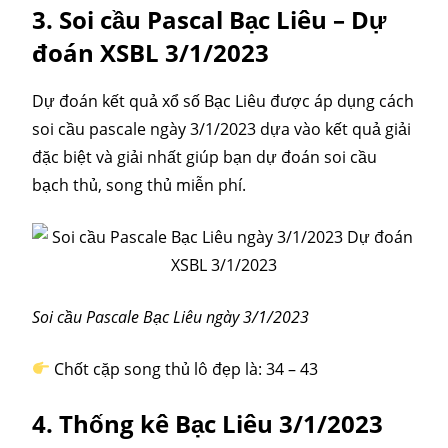
3. Soi cầu Pascal Bạc Liêu – Dự
đoán XSBL 3/1/2023
Dự đoán kết quả xổ số Bạc Liêu được áp dụng cách
soi cầu pascale ngày 3/1/2023 dựa vào kết quả giải
đặc biệt và giải nhất giúp bạn dự đoán soi cầu
bạch thủ, song thủ miễn phí.
Soi cầu Pascale Bạc Liêu ngày 3/1/2023
Chốt cặp song thủ lô đẹp là: 34 – 43
4. Thống kê Bạc Liêu 3/1/2023