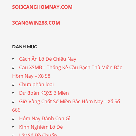
SOI3CANGHOMNAY.COM
3CANGWIN288.COM
DANH MỤC
Cách Ăn Lô Đề Chiều Nay
Cau XSMB – Thống Kê Cầu Bạch Thủ Miền Bắc
Hôm Nay – Xổ Số
Chưa phân loại
Dự đoán KQXS 3 Miền
Giờ Vàng Chốt Số Miền Bắc Hôm Nay – Xổ Số
666
Hôm Nay Đánh Con Gì
Kinh Nghiệm Lô Đề
Lấy Số Đề Chuẩn