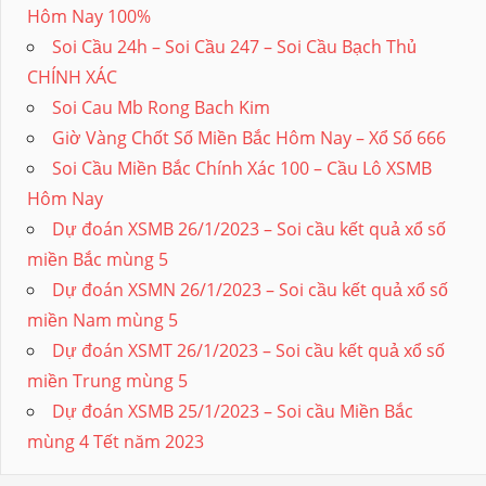
Hôm Nay 100%
Soi Cầu 24h – Soi Cầu 247 – Soi Cầu Bạch Thủ
CHÍNH XÁC
Soi Cau Mb Rong Bach Kim
Giờ Vàng Chốt Số Miền Bắc Hôm Nay – Xổ Số 666
Soi Cầu Miền Bắc Chính Xác 100 – Cầu Lô XSMB
Hôm Nay
Dự đoán XSMB 26/1/2023 – Soi cầu kết quả xổ số
miền Bắc mùng 5
Dự đoán XSMN 26/1/2023 – Soi cầu kết quả xổ số
miền Nam mùng 5
Dự đoán XSMT 26/1/2023 – Soi cầu kết quả xổ số
miền Trung mùng 5
Dự đoán XSMB 25/1/2023 – Soi cầu Miền Bắc
mùng 4 Tết năm 2023