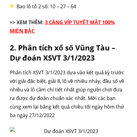
Bao lô tô 2 số: 10 – 27 – 64
=> XEM THÊM:
3 CÀNG VÍP TUYỆT MẬT 100%
MIỀN BẮC
2. Phân tích xổ số Vũng Tàu –
Dự đoán XSVT 3/1/2023
Phân tích XSVT 3/1/2023 dựa vào kết quả kỳ trước
với giải đặc biệt, giải 8, lô về nhiều nháy, đầu số về
nhiều và lô câm chi tiết nhất giúp người chơi đưa
ra được dự đoán chuẩn xác nhất. Mời các bạn
cùng xem lại bảng kết quả chiều tối ngày hôm thứ
ba ngày 27/12/2022