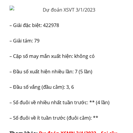
– Giải đặc biệt: 422978
– Giải tám: 79
– Cặp số may mắn xuất hiện: không có
– Đầu số xuất hiện nhiều lần: 7 (5 lần)
– Đầu số vắng (đầu câm): 3, 6
– Số đuôi về nhiều nhất tuần trước: ** (4 lần)
– Số đuôi về ít tuần trước (đuôi câm): **