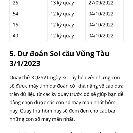
26
13 kỳ quay
27/09/2022
54
12 kỳ quay
04/10/2022
16
12 kỳ quay
04/10/2022
40
12 kỳ quay
04/10/2022
5. Dự đoán Soi cầu Vũng Tàu
3/1/2023
Quay thử KQXSVT ngày 3/1 lấy hên với những con
số được máy tính dự đoán có khả năng về cao dựa
trên dữ liệu từ các kỳ quay trước đó sẽ giúp bạn dễ
dàng chọn được các con số may mắn nhất hôm
nay. Quay thử hôm nay sẽ đem đến cho các bạn
những con số may mắn nhất.