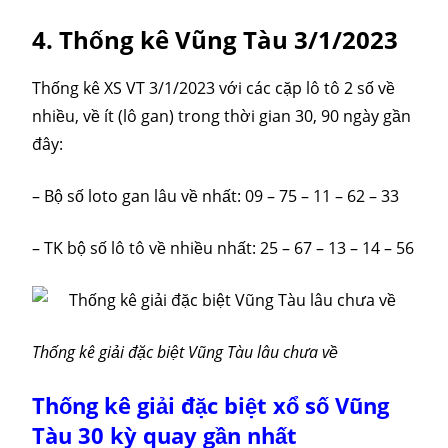
4. Thống kê Vũng Tàu 3/1/2023
Thống kê XS VT 3/1/2023 với các cặp lô tô 2 số về
nhiều, về ít (lô gan) trong thời gian 30, 90 ngày gần
đây:
– Bộ số loto gan lâu về nhất: 09 – 75 – 11 – 62 – 33
– TK bộ số lô tô về nhiều nhất: 25 – 67 – 13 – 14 – 56
Thống kê giải đặc biệt Vũng Tàu lâu chưa về
Thống kê giải đặc biệt xổ số Vũng
Tàu 30 kỳ quay gần nhất