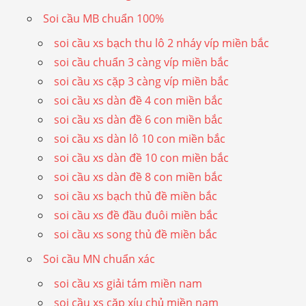
Soi cầu MB chuẩn 100%
soi cầu xs bạch thu lô 2 nháy víp miền bắc
soi cầu chuẩn 3 càng víp miền bắc
soi cầu xs cặp 3 càng víp miền bắc
soi cầu xs dàn đề 4 con miền bắc
soi cầu xs dàn đề 6 con miền bắc
soi cầu xs dàn lô 10 con miền bắc
soi cầu xs dàn đề 10 con miền bắc
soi cầu xs dàn đề 8 con miền bắc
soi cầu xs bạch thủ đề miền bắc
soi cầu xs đề đầu đuôi miền bắc
soi cầu xs song thủ đề miền bắc
Soi cầu MN chuẩn xác
soi cầu xs giải tám miền nam
soi cầu xs cặp xíu chủ miền nam