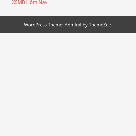
XSMB Hôm Nay
WordPress Theme: Admiral by ThemeZee.