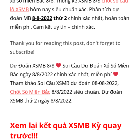
xổ số miền Bắc 8/8. Thống kê XSMB 8/8
chốt số cầu
lô XSMB
hôm nay siêu chuẩn xác. Phân tích dự
đoán MB
8-8-2022
thứ 2
chính xác nhất, hoàn toàn
miễn phí. Cam kết uy tín – chính xác.
Thank you for reading this post, don't forget to
subscribe!
Dự Đoán XSMB 8/8
Soi Cầu Dự Đoán Xổ Số Miền
Bắc ngày 8/8/2022 chính xác nhất, miễn phí
.
Tham khảo Soi Cầu XSMB dự đoán 08-08-2022,
Chốt Số Miền Bắc
8/8/2022 siêu chuẩn. Dự đoán
XSMB thứ 2 ngày 8/8/2022.
Xem lại kết quả XSMB Kỳ quay
trước!!!