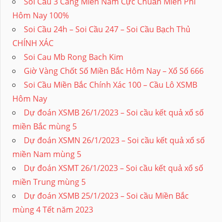
Soi Cầu 3 Càng Miền Nam Cực Chuẩn Miễn Phí
Hôm Nay 100%
Soi Cầu 24h – Soi Cầu 247 – Soi Cầu Bạch Thủ
CHÍNH XÁC
Soi Cau Mb Rong Bach Kim
Giờ Vàng Chốt Số Miền Bắc Hôm Nay – Xổ Số 666
Soi Cầu Miền Bắc Chính Xác 100 – Cầu Lô XSMB
Hôm Nay
Dự đoán XSMB 26/1/2023 – Soi cầu kết quả xổ số
miền Bắc mùng 5
Dự đoán XSMN 26/1/2023 – Soi cầu kết quả xổ số
miền Nam mùng 5
Dự đoán XSMT 26/1/2023 – Soi cầu kết quả xổ số
miền Trung mùng 5
Dự đoán XSMB 25/1/2023 – Soi cầu Miền Bắc
mùng 4 Tết năm 2023