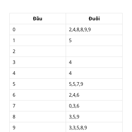
Đầu
Đuôi
0
2,4,8,8,9,9
1
5
2
3
4
4
4
5
5,5,7,9
6
2,4,6
7
0,3,6
8
3,5,9
9
3,3,
5
,8,9