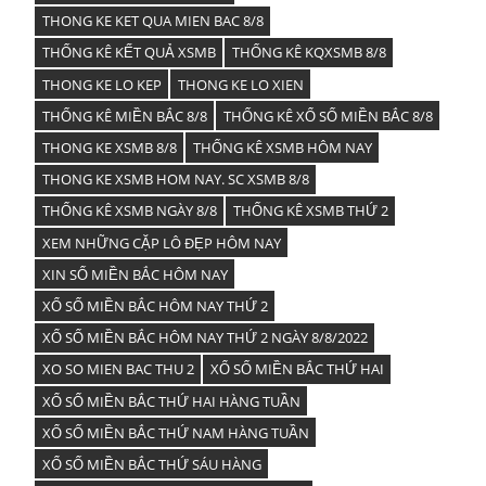
THONG KE KET QUA MIEN BAC 8/8
THỐNG KÊ KẾT QUẢ XSMB
THỐNG KÊ KQXSMB 8/8
THONG KE LO KEP
THONG KE LO XIEN
THỐNG KÊ MIỀN BẮC 8/8
THỐNG KÊ XỔ SỐ MIỀN BẮC 8/8
THONG KE XSMB 8/8
THỐNG KÊ XSMB HÔM NAY
THONG KE XSMB HOM NAY. SC XSMB 8/8
THỐNG KÊ XSMB NGÀY 8/8
THỐNG KÊ XSMB THỨ 2
XEM NHỮNG CẶP LÔ ĐẸP HÔM NAY
XIN SỐ MIỀN BẮC HÔM NAY
XỔ SỐ MIỀN BẮC HÔM NAY THỨ 2
XỔ SỐ MIỀN BẮC HÔM NAY THỨ 2 NGÀY 8/8/2022
XO SO MIEN BAC THU 2
XỔ SỐ MIỀN BẮC THỨ HAI
XỔ SỐ MIỀN BẮC THỨ HAI HÀNG TUẦN
XỔ SỐ MIỀN BẮC THỨ NAM HÀNG TUẦN
XỔ SỐ MIỀN BẮC THỨ SÁU HÀNG