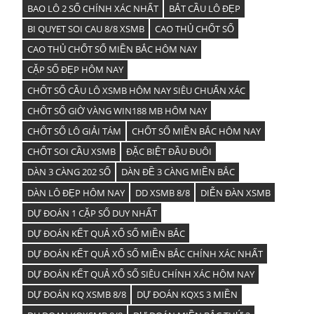
BAO LÔ 2 SỐ CHÍNH XÁC NHẤT
BẮT CẦU LÔ ĐẸP
BI QUYET SOI CAU 8/8 XSMB
CAO THỦ CHỐT SỐ
CAO THỦ CHỐT SỐ MIỀN BẮC HÔM NAY
CẶP SỐ ĐẸP HÔM NAY
CHỐT SỐ CẦU LÔ XSMB HÔM NAY SIÊU CHUẨN XÁC
CHỐT SỐ GIỜ VÀNG WIN188 MB HÔM NAY
CHỐT SỐ LÔ GIẢI TÁM
CHỐT SỐ MIỀN BẮC HÔM NAY
CHỐT SOI CẦU XSMB
ĐẶC BIỆT ĐẦU ĐUÔI
DÀN 3 CÀNG 202 SỐ
DÀN ĐỀ 3 CÀNG MIỀN BẮC
DÀN LÔ ĐẸP HÔM NAY
DD XSMB 8/8
DIỄN ĐÀN XSMB
DỰ ĐOÁN 1 CẶP SỐ DUY NHẤT
DỰ ĐOÁN KẾT QUẢ XỔ SỐ MIỀN BẮC
DỰ ĐOÁN KẾT QUẢ XỔ SỐ MIỀN BẮC CHÍNH XÁC NHẤT
DỰ ĐOÁN KẾT QUẢ XỔ SỐ SIÊU CHÍNH XÁC HÔM NAY
DỰ ĐOÁN KQ XSMB 8/8
DỰ ĐOÁN KQXS 3 MIỀN