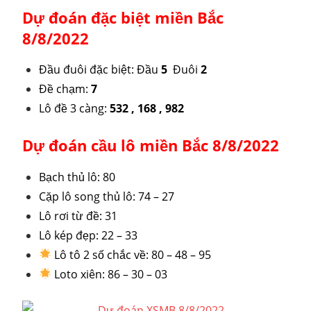
Dự đoán đặc biệt miền Bắc
8/8/2022
Đầu đuôi đặc biệt:
Đầu
5
Đuôi
2
Đề chạm:
7
Lô đề 3 càng:
532
, 168 , 982
Dự đoán cầu lô miền Bắc 8/8/2022
Bạch thủ lô: 80
Cặp lô song thủ lô: 74
– 27
Lô rơi từ đề: 31
Lô kép đẹp: 22
– 33
Lô tô 2 số chắc về: 80
– 48 – 95
Loto xiên: 86
– 30 – 03