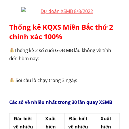
Thống kê KQXS Miền Bắc thứ 2
chính xác 100%
Thống kê 2 số cuối GĐB MB lâu không về tính
đến hôm nay:
Soi cầu lô chạy trong 3 ngày:
Các số về nhiều nhất trong 30 lần quay XSMB
Đặc biệt
Xuất
Đặc biệt
Xuất
về nhiều
hiện
về nhiều
hiện