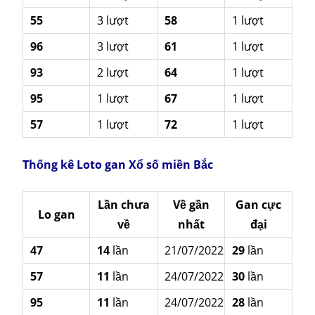
55
3 lượt
58
1 lượt
96
3 lượt
61
1 lượt
93
2 lượt
64
1 lượt
95
1 lượt
67
1 lượt
57
1 lượt
72
1 lượt
Thống kê Loto gan Xổ số miền Bắc
Lần chưa
Về gần
Gan cực
Lo gan
về
nhất
đại
47
14
lần
21/07/2022
29
lần
57
11
lần
24/07/2022
30
lần
95
11
lần
24/07/2022
28
lần