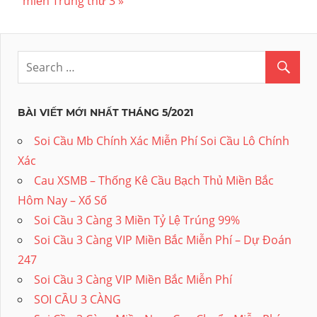
Post:
miền Trung thứ 3
viết
BÀI VIẾT MỚI NHẤT THÁNG 5/2021
Soi Cầu Mb Chính Xác Miễn Phí Soi Cầu Lô Chính
Xác
Cau XSMB – Thống Kê Cầu Bạch Thủ Miền Bắc
Hôm Nay – Xổ Số
Soi Cầu 3 Càng 3 Miền Tỷ Lệ Trúng 99%
Soi Cầu 3 Càng VIP Miền Bắc Miễn Phí – Dự Đoán
247
Soi Cầu 3 Càng VIP Miền Bắc Miễn Phí
SOI CẦU 3 CÀNG