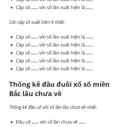
Cặp số
…..
với số lần xuất hiện là
…..
Các cặp số xuất hiện ít nhất:
Cặp số
…..
với số lần xuất hiện là
…..
Cặp số
…..
với số lần xuất hiện là
…..
Cặp số
…..
với số lần xuất hiện là
…..
Cặp số
…..
với số lần xuất hiện là
…..
Cặp số
…..
với số lần xuất hiện là
…..
Thống kê đầu đuôi xổ số miền
Bắc lâu chưa về
Thống kê đầu số với số lần lâu chưa về nhất:
Đầu số
…..
với số lần chưa về
…..