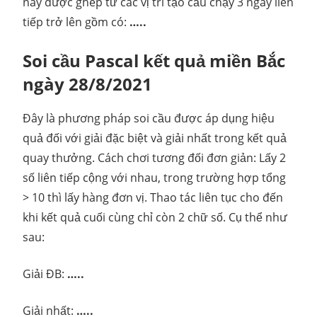
nay được ghép từ các vị trí tạo cầu chạy 3 ngày liên
tiếp trở lên gồm có:
…..
Soi cầu Pascal kết quả miền Bắc
ngày 28/8/2021
Đây là phương pháp soi cầu được áp dụng hiệu
quả đối với giải đặc biệt và giải nhất trong kết quả
quay thưởng. Cách chơi tương đối đơn giản: Lấy 2
số liên tiếp cộng với nhau, trong trường hợp tổng
> 10 thì lấy hàng đơn vị. Thao tác liên tục cho đến
khi kết quả cuối cùng chỉ còn 2 chữ số. Cụ thể như
sau:
Giải ĐB:
…..
Giải nhất:
…..