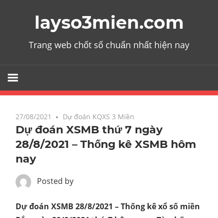
Skip
layso3mien.com
to
content
Trang web chốt số chuẩn nhất hiện nay
27/08/2021
Dự đoán KQXS 3 Miền
Dự đoán XSMB thứ 7 ngày
28/8/2021 – Thống kê XSMB hôm
nay
Posted by
Dự đoán XSMB 28/8/2021 – Thống kê xổ số miền