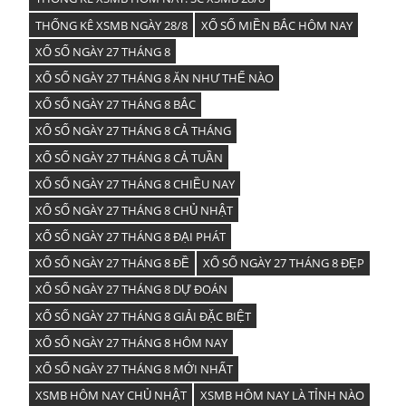
THỐNG KÊ XSMB NGÀY 28/8
XỔ SỐ MIỀN BẮC HÔM NAY
XỔ SỐ NGÀY 27 THÁNG 8
XỔ SỐ NGÀY 27 THÁNG 8 ĂN NHƯ THẾ NÀO
XỔ SỐ NGÀY 27 THÁNG 8 BẮC
XỔ SỐ NGÀY 27 THÁNG 8 CẢ THÁNG
XỔ SỐ NGÀY 27 THÁNG 8 CẢ TUẦN
XỔ SỐ NGÀY 27 THÁNG 8 CHIỀU NAY
XỔ SỐ NGÀY 27 THÁNG 8 CHỦ NHẬT
XỔ SỐ NGÀY 27 THÁNG 8 ĐẠI PHÁT
XỔ SỐ NGÀY 27 THÁNG 8 ĐỀ
XỔ SỐ NGÀY 27 THÁNG 8 ĐẸP
XỔ SỐ NGÀY 27 THÁNG 8 DỰ ĐOÁN
XỔ SỐ NGÀY 27 THÁNG 8 GIẢI ĐẶC BIỆT
XỔ SỐ NGÀY 27 THÁNG 8 HÔM NAY
XỔ SỐ NGÀY 27 THÁNG 8 MỚI NHẤT
XSMB HÔM NAY CHỦ NHẬT
XSMB HÔM NAY LÀ TỈNH NÀO