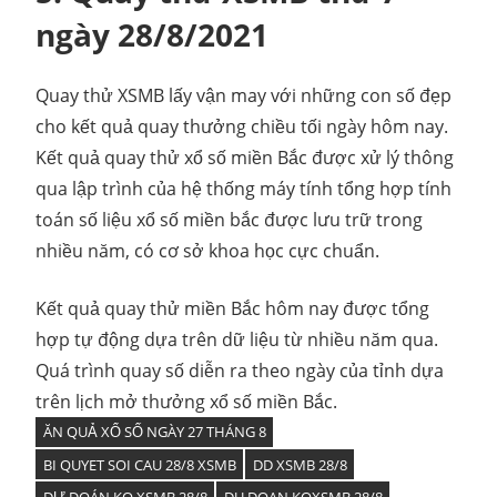
ngày 28/8/2021
Quay thử XSMB lấy vận may với những con số đẹp
cho kết quả quay thưởng chiều tối ngày hôm nay.
Kết quả quay thử xổ số miền Bắc được xử lý thông
qua lập trình của hệ thống máy tính tổng hợp tính
toán số liệu xổ số miền bắc được lưu trữ trong
nhiều năm, có cơ sở khoa học cực chuẩn.
Kết quả quay thử miền Bắc hôm nay được tổng
hợp tự động dựa trên dữ liệu từ nhiều năm qua.
Quá trình quay số diễn ra theo ngày của tỉnh dựa
trên lịch mở thưởng xổ số miền Bắc.
ĂN QUẢ XỔ SỐ NGÀY 27 THÁNG 8
BI QUYET SOI CAU 28/8 XSMB
DD XSMB 28/8
DỰ ĐOÁN KQ XSMB 28/8
DU DOAN KQXSMB 28/8