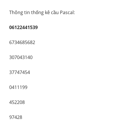
Thông tin thống kê cầu Pascal:
061224
41539
6734685682
307043140
37747454
0411199
452208
97428