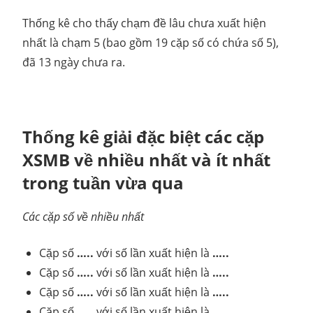
Thống kê cho thấy chạm đề lâu chưa xuất hiện
nhất là chạm 5 (bao gồm 19 cặp số có chứa số 5),
đã 13 ngày chưa ra.
Thống kê giải đặc biệt
các cặp
XSMB về nhiều nhất và ít nhất
trong tuần vừa qua
Các cặp số về nhiều nhất
Cặp số
…..
với số lần xuất hiện là
…..
Cặp số
…..
với số lần xuất hiện là
…..
Cặp số
…..
với số lần xuất hiện là
…..
Cặp số
…..
với số lần xuất hiện là
…..