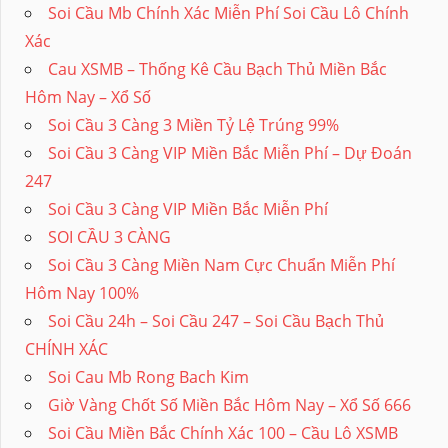
Soi Cầu Mb Chính Xác Miễn Phí Soi Cầu Lô Chính
Xác
Cau XSMB – Thống Kê Cầu Bạch Thủ Miền Bắc
Hôm Nay – Xổ Số
Soi Cầu 3 Càng 3 Miền Tỷ Lệ Trúng 99%
Soi Cầu 3 Càng VIP Miền Bắc Miễn Phí – Dự Đoán
247
Soi Cầu 3 Càng VIP Miền Bắc Miễn Phí
SOI CẦU 3 CÀNG
Soi Cầu 3 Càng Miền Nam Cực Chuẩn Miễn Phí
Hôm Nay 100%
Soi Cầu 24h – Soi Cầu 247 – Soi Cầu Bạch Thủ
CHÍNH XÁC
Soi Cau Mb Rong Bach Kim
Giờ Vàng Chốt Số Miền Bắc Hôm Nay – Xổ Số 666
Soi Cầu Miền Bắc Chính Xác 100 – Cầu Lô XSMB