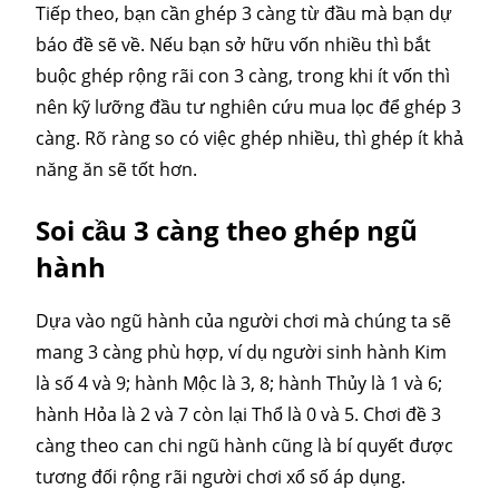
Tiếp theo, bạn cần ghép 3 càng từ đầu mà bạn dự
báo đề sẽ về. Nếu bạn sở hữu vốn nhiều thì bắt
buộc ghép rộng rãi con 3 càng, trong khi ít vốn thì
nên kỹ lưỡng đầu tư nghiên cứu mua lọc để ghép 3
càng. Rõ ràng so có việc ghép nhiều, thì ghép ít khả
năng ăn sẽ tốt hơn.
Soi cầu 3 càng theo ghép ngũ
hành
Dựa vào ngũ hành của người chơi mà chúng ta sẽ
mang 3 càng phù hợp, ví dụ người sinh hành Kim
là số 4 và 9; hành Mộc là 3, 8; hành Thủy là 1 và 6;
hành Hỏa là 2 và 7 còn lại Thổ là 0 và 5. Chơi đề 3
càng theo can chi ngũ hành cũng là bí quyết được
tương đối rộng rãi người chơi xổ số áp dụng.